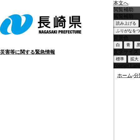
本文へ
閲覧補助
閲覧補助
読み上げる
ふりがなを
背景色
白
青
文字サイズ
災害等に関する緊急情報
標準
拡大
Foreign Lan
ホーム
›
分