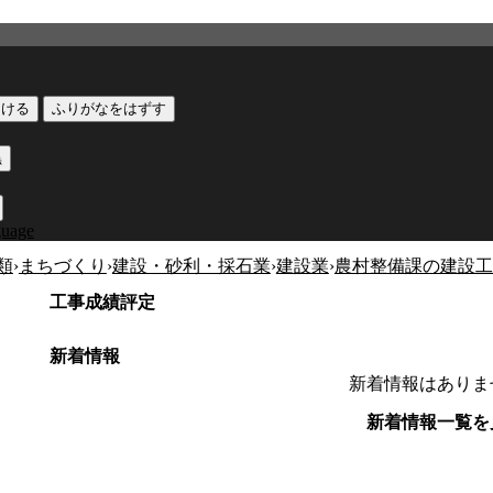
つける
ふりがなをはずす
黒
guage
類
›
まちづくり
›
建設・砂利・採石業
›
建設業
›
農村整備課の建設工
工事成績評定
新着情報
新着情報はありま
新着情報一覧を