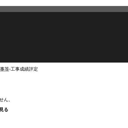
事等
›
工事成績評定
せん。
見る