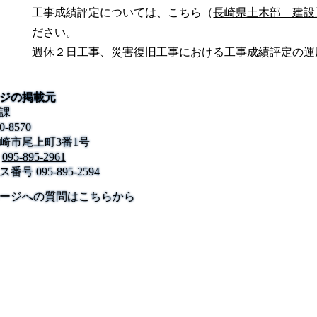
工事成績評定については、こちら（
長崎県土木部 建設
ださい。
週休２日工事、災害復旧工事における工事成績評定の運
ジの掲載元
課
0-8570
崎市尾上町3番1号
095-895-2961
ス番号
095-895-2594
公式SNS
このサイトについて
県庁案内
アンケート
ージへの質問はこちらから
長崎県庁
〒850-8570 長崎市尾上町3-1
電話 095-824-1111（代表）
法人番号 4000020420000
© 2026 Nagasaki Prefectural. All Rights Reserved.