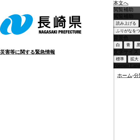
本文へ
閲覧補助
閲覧補助
読み上げる
ふりがなを
背景色
白
青
文字サイズ
災害等に関する緊急情報
標準
拡大
Foreign Lan
ホーム
›
分