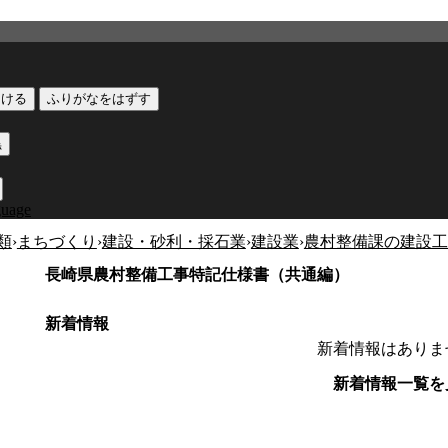
つける
ふりがなをはずす
黒
guage
類
›
まちづくり
›
建設・砂利・採石業
›
建設業
›
農村整備課の建設工
長崎県農村整備工事特記仕様書（共通編）
新着情報
新着情報はありま
新着情報一覧を