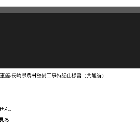
事等
›
長崎県農村整備工事特記仕様書（共通編）
せん。
見る