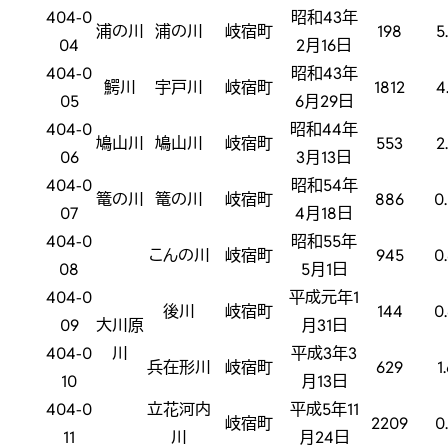
404-0
昭和43年
浦の川
浦の川
岐宿町
198
5
04
2月16日
404-0
昭和43年
鰐川
宇戸川
岐宿町
1812
4
05
6月29日
404-0
昭和44年
鳩山川
鳩山川
岐宿町
553
2
06
3月13日
404-0
昭和54年
篭の川
篭の川
岐宿町
886
0
07
4月18日
404-0
昭和55年
こんの川
岐宿町
945
0
08
5月1日
404-0
平成元年1
後川
岐宿町
144
0
09
大川原
月31日
404-0
川
平成3年3
兵在形川
岐宿町
629
1
10
月13日
404-0
立花河内
平成5年11
岐宿町
2209
0
11
川
月24日