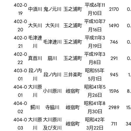
402-0
平成6年11
中須川
鬼ノ元川
玉之浦町
2170
0
19
月10日
402-0
平成10年7
大矢川
大矢川
玉之浦町
1490
0
20
月16日
402-0
毛津連
平成11年3
毛津連川
玉之浦町
746
0
21
川
月19日
402-0
平成19年3
真首川
扇川
玉之浦町
291
0
22
月8日
403-0
段ノ内
昭和55年
段ノ内川
三井楽町
945
1
01
川
5月1日
404-0
大川原
昭和41年5
小川原川
岐宿町
1596
8
01
川
月26日
404-0
昭和41年8
鰐川
寺脇川
岐宿町
2989
15
02
月30日
404-0
大川原
大川原川
昭和42年
岐宿町
711
34
03
川
及び支川
3月22日