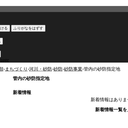
つける
ふりがなをはずす
黒
guage
類
›
まちづくり
›
河川・砂防
›
砂防
›
砂防事業
›
管内の砂防指定地
管内の砂防指定地
新着情報
新着情報はありま
新着情報一覧を