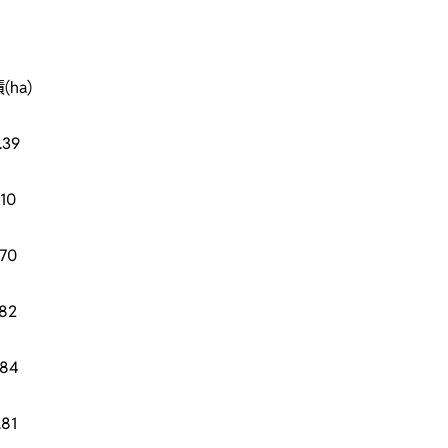
(ha)
.39
.10
.70
.82
.84
.81