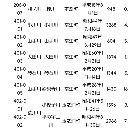
206-0
平成18年8
榎ノ川
榎川
本窯町
948
0
07
月1日
401-0
昭和44年
小川川
小川川
富江町
3268
4
01
7月18日
401-0
昭和47年
山手川
山手川
富江町
604
5
02
3月29日
401-0
昭和60年1
太田川
太田川
富江町
1874
1
03
2月21日
401-0
平成20年1
琴石川
琴石川
富江町
1344
5
04
1月14日
401-0
平成28年1
山手川
妙泉寺川
富江町
1430
16
05
2月21日
402-0
昭和41年5
小樫子川
玉之浦町
1596
3
01
月26日
荒川川
402-0
平の宇土
昭和41年8
玉之浦町
2986
7
02
川
月30日