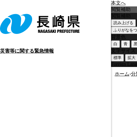
本文へ
閲覧補助
閲覧補助
読み上げる
ふりがなを
背景色
白
青
文字サイズ
災害等に関する緊急情報
標準
拡大
Foreign Lan
ホーム
›
分