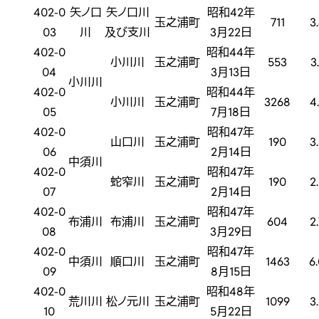
402-0
矢ノ口
矢ノ口川
昭和42年
玉之浦町
711
3
03
川
及び支川
3月22日
402-0
昭和44年
小川川
玉之浦町
553
3
04
3月13日
小川川
402-0
昭和44年
小川川
玉之浦町
3268
4
05
7月18日
402-0
昭和47年
山口川
玉之浦町
190
3
06
2月14日
中須川
402-0
昭和47年
蛇窄川
玉之浦町
190
2
07
2月14日
402-0
昭和47年
布浦川
布浦川
玉之浦町
604
2
08
3月29日
402-0
昭和47年
中須川
順口川
玉之浦町
1463
6
09
8月15日
402-0
昭和48年
荒川川
松ノ元川
玉之浦町
1099
3
10
5月22日