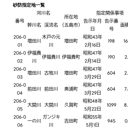
砂防指定地一覧
河川名
指定関係事項
所在地
番号
告示年月
告示番
幹川名
渓流名
（五島市）
面積
日
号
206-0
木戸の元
昭和43年
増田川
増田町
198
16
01
川
2月16日
206-0
伊福貴
昭和47年
伊福貴川
伊福貴町
190
2
02
川
2月14日
206-0
昭和47年
増田川
古牧川
増田町
604
2
03
3月29日
206-0
昭和47年
前田川
前田川
奥浦町
604
7
04
3月29日
206-0
昭和48年
大開川
大開川
久賀町
1099
8
05
5月22日
206-0
ガンジキ
昭和55年
一の川
吉田町
945
0
06
川
5月1日