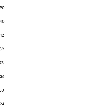
.90
.40
.12
.89
.73
.36
.50
.24