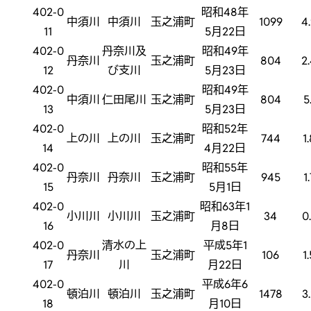
402-0
昭和48年
中須川
中須川
玉之浦町
1099
4
11
5月22日
402-0
丹奈川及
昭和49年
丹奈川
玉之浦町
804
2
12
び支川
5月23日
402-0
昭和49年
中須川
仁田尾川
玉之浦町
804
5
13
5月23日
402-0
昭和52年
上の川
上の川
玉之浦町
744
1
14
4月22日
402-0
昭和55年
丹奈川
丹奈川
玉之浦町
945
1
15
5月1日
402-0
昭和63年1
小川川
小川川
玉之浦町
34
0
16
月8日
402-0
清水の上
平成5年1
丹奈川
玉之浦町
106
1
17
川
月22日
402-0
平成6年6
頓泊川
頓泊川
玉之浦町
1478
3
18
月10日