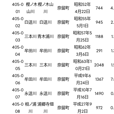
405-0
樫ノ木
樫ノ木山
昭和52年
奈留町
744
4
01
山川
川
4月22日
405-0
昭和55年
白這川
白這川
奈留町
945
2
02
5月1日
405-0
昭和57年5
三本川
青木浦川
奈留町
1188
1
03
月25日
405-0
昭和62年
牟田川
牟田川
奈留町
291
1
04
3月6日
405-0
昭和63年1
三本川
三本川
奈留町
2048
1
05
0月21日
405-0
平成9年6
牟田川
牟田川
奈留町
1367
7
06
月24日
405-0
平成10年7
永這川
永這川
奈留町
1490
0
07
月16日
405-0
相ノ浦
浦郷寺畑
平成27年9
奈留町
972
0
08
川
川
月2日