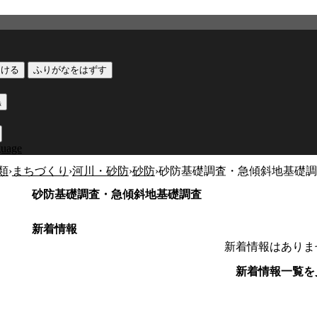
つける
ふりがなをはずす
黒
guage
類
›
まちづくり
›
河川・砂防
›
砂防
›
砂防基礎調査・急傾斜地基礎調
砂防基礎調査・急傾斜地基礎調査
新着情報
新着情報はありま
新着情報一覧を