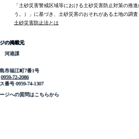
「土砂災害警戒区域等における土砂災害防止対策の推進
う。）」に基づき、土砂災害のおそれがある土地の調査
土砂災害防止法とは
ジの掲載元
 河港課
島市福江町7番1号
0959-72-2086
ス番号
0959-74-1307
公式SNS
このサイトについて
県庁案内
アンケート
ージへの質問はこちらから
長崎県庁
〒850-8570 長崎市尾上町3-1
電話 095-824-1111（代表）
法人番号 4000020420000
© 2026 Nagasaki Prefectural. All Rights Reserved.