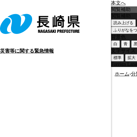
本文へ
閲覧補助
閲覧補助
読み上げる
ふりがなを
背景色
白
青
文字サイズ
災害等に関する緊急情報
標準
拡大
Foreign Lan
ホーム
›
分