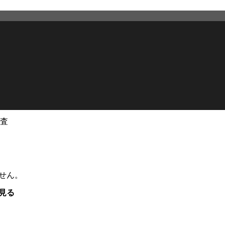
査
せん。
見る