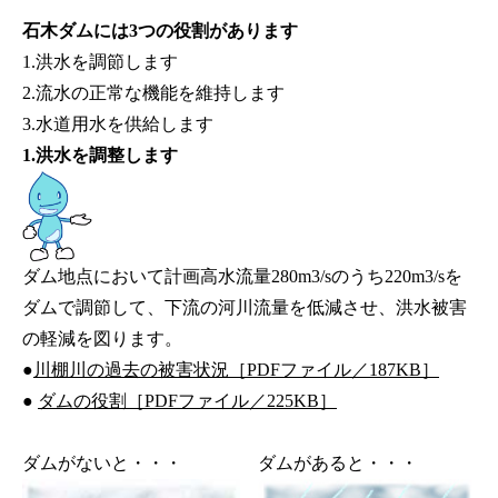
石木ダムには3つの役割があります
1.洪水を調節します
2.流水の正常な機能を維持します
3.水道用水を供給します
1.洪水を調整します
ダム地点において計画高水流量280m
3
/sのうち220m
3
/sを
ダムで調節して、下流の河川流量を低減させ、洪水被害
の軽減を図ります。
●
川棚川の過去の被害状況［PDFファイル／187KB］
●
ダムの役割［PDFファイル／225KB］
ダムがないと・・・
ダムがあると・・・