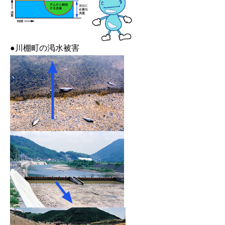
●川棚町の渇水被害