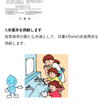
3.水道水を供給します
佐世保市の新たな水源として、日量4万m
3
の水道用水を
供給します。