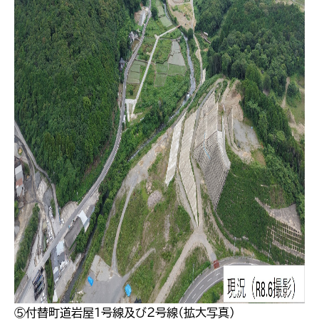
⑤付替町道岩屋１号線及び２号線（拡大写真）