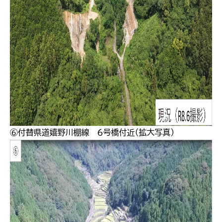
⑥付替県道嬉野川棚線 ６号橋付近（拡大写真）