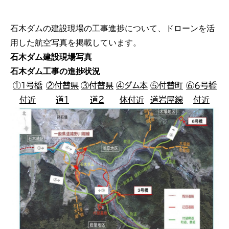
石木ダムの建設現場の工事進捗について、ドローンを活
用した航空写真を掲載しています。
石木ダム建設現場写真
石木ダム工事の進捗状況
①１号橋
②付替県
③付替県
④ダム本
⑤付替町
⑥６号橋
付近
道１
道２
体付近
道岩屋線
付近