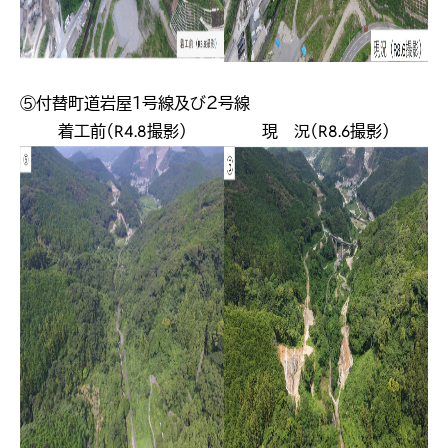
⑤付替町道岩屋１号線及び２号線
着工前（R4.8撮影）
現 況（R8.6撮影）