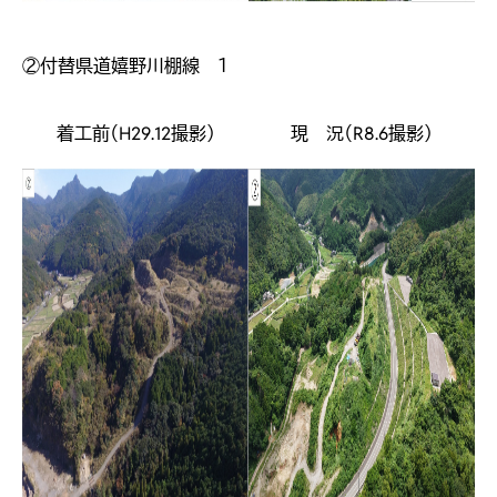
②付替県道嬉野川棚線 １
着工前（H29.12撮影）
現 況（R8.6撮影）