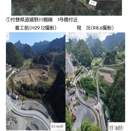
①付替県道嬉野川棚線 1号橋付近
着工前（H29.12撮影）
現 況（R8.6撮影）