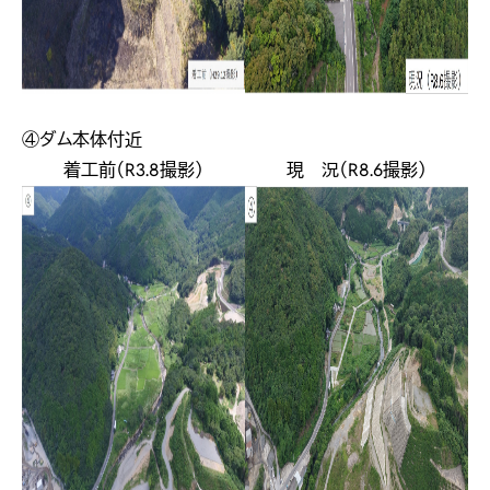
④ダム本体付近
着工前（R3.8撮影）
現 況（R8.6撮影）