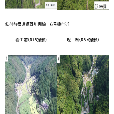
⑥付替県道嬉野川棚線 ６号橋付近
着工前（R1.8撮影)
現 況（R8.6撮影）