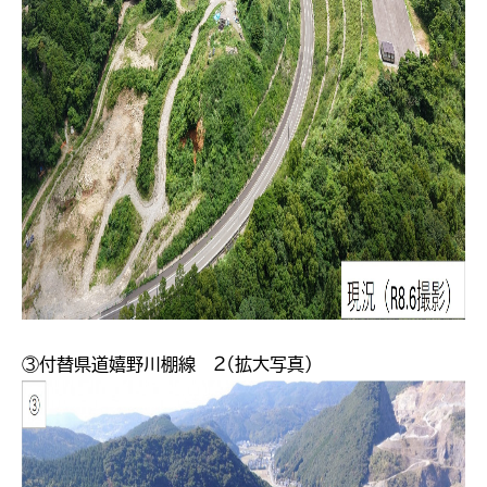
③付替県道嬉野川棚線 ２（拡大写真）