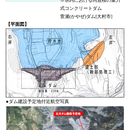
※県内における同規模の重力
式コンクリートダム
萱瀬(かやぜ)ダム[大村市]
【平面図】
●ダム建設予定地付近航空写真