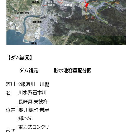
【ダム諸元】
ダム諸元
貯水池容量配分図
河川
2級河川 川棚
名
川水系石木川
長崎県 東彼杵
位置
郡 川棚町 岩屋
郷地先
重力式コンクリ
型式