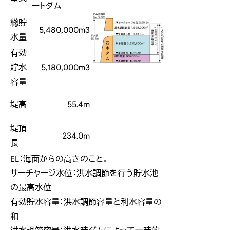
ートダム
総貯
5,480,000m3
水量
有効
貯水
5,180,000m3
容量
堤高
55.4m
堤頂
234.0m
長
EL：海面からの高さのこと。
サーチャージ水位：洪水調節を行う貯水池
の最高水位
有効貯水容量：洪水調節容量と利水容量の
和