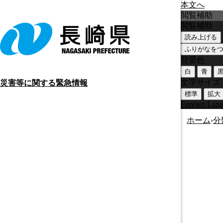
本文へ
閲覧補助
閲覧補助
読み上げる
ふりがなを
背景色
白
青
文字サイズ
災害等に関する緊急情報
標準
拡大
Foreign Lan
ホーム
›
分