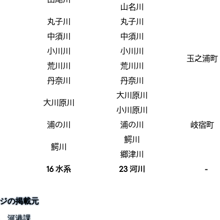
山名川
丸子川
丸子川
中須川
中須川
小川川
小川川
玉之浦町
荒川川
荒川川
丹奈川
丹奈川
大川原川
大川原川
小川原川
浦の川
浦の川
岐宿町
鰐川
鰐川
郷津川
16 水系
23 河川
-
ジの掲載元
 河港課