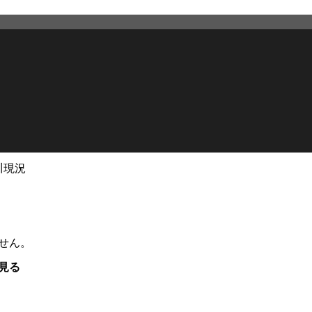
川現況
せん。
見る