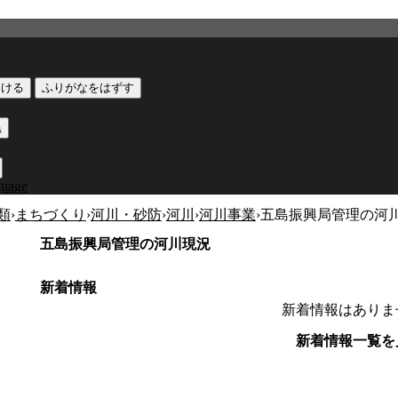
つける
ふりがなをはずす
黒
guage
類
›
まちづくり
›
河川・砂防
›
河川
›
河川事業
›
五島振興局管理の河
五島振興局管理の河川現況
新着情報
新着情報はありま
新着情報一覧を