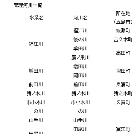
管理河川一覧
所在地
水系名
河川名
（五島市）
福江川
籠淵町
後の川
吉久木町
福江川
牟田川
高田町
鷹ノ巣川
増田川
増田川
増田町
岡田川
前田川
前田川
奥浦町
猪ノ木川
猪ノ木川
猪之木町
市小木川
市小木川
久賀町
一の川
一の川
山手川
山手川
田尾川
富江町
田尾川