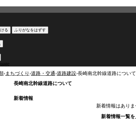
つける
ふりがなをはずす
黒
guage
類
›
まちづくり
›
道路・交通
›
道路建設
›
長崎南北幹線道路について
長崎南北幹線道路について
新着情報
新着情報はありま
新着情報一覧を