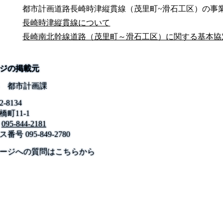
都市計画道路長崎時津縦貫線（茂里町~滑石工区）の事
長崎時津縦貫線について
長崎南北幹線道路（茂里町～滑石工区）に関する基本協
ジの掲載元
 都市計画課
2-8134
町11-1
095-844-2181
ス番号
095-849-2780
公式SNS
このサイトについて
県庁案内
アンケート
ージへの質問はこちらから
長崎県庁
〒850-8570 長崎市尾上町3-1
電話 095-824-1111（代表）
法人番号 4000020420000
© 2026 Nagasaki Prefectural. All Rights Reserved.