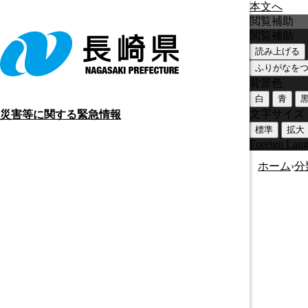
本文へ
閲覧補助
閲覧補助
読み上げる
ふりがなを
背景色
白
青
文字サイズ
災害等に関する緊急情報
標準
拡大
Foreign Lan
ホーム
›
分