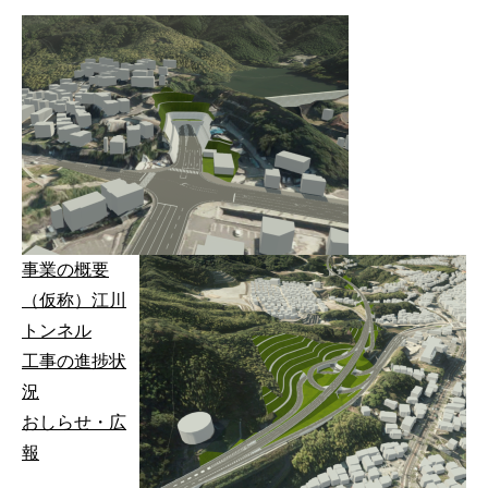
事業の概要
（仮称）江川
トンネル
工事の進捗状
況
おしらせ・広
報