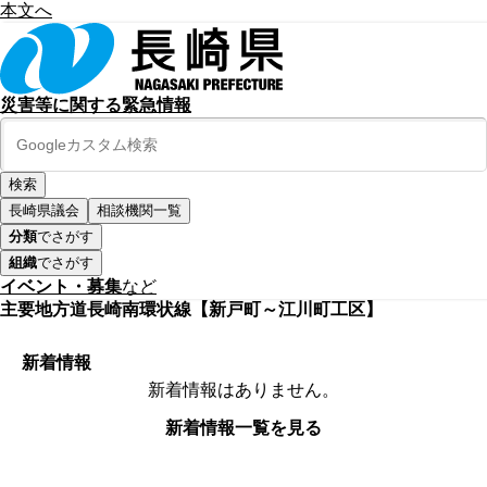
本文へ
災害等に関する緊急情報
長崎県議会
相談機関一覧
分類
でさがす
組織
でさがす
イベント・募集
など
主要地方道長崎南環状線【新戸町～江川町工区】
新着情報
新着情報はありません。
新着情報一覧を見る