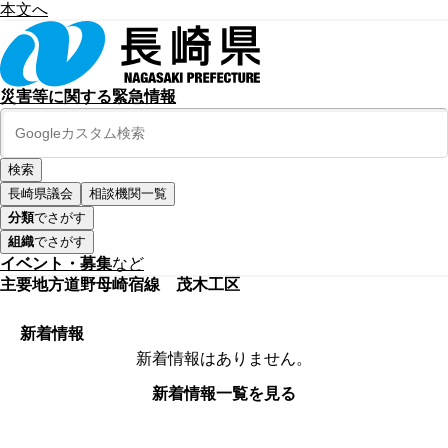
本文へ
災害等に関する緊急情報
長崎県議会
相談機関一覧
分類
でさがす
組織
でさがす
イベント・募集
など
主要地方道野母崎宿線 茂木工区
新着情報
新着情報はありません。
新着情報一覧を見る