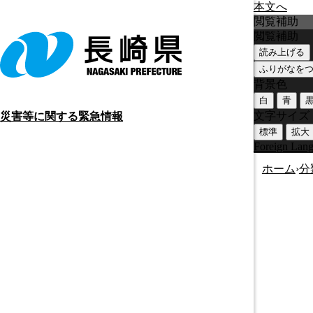
本文へ
閲覧補助
閲覧補助
読み上げる
ふりがなを
背景色
白
青
文字サイズ
災害等に関する緊急情報
標準
拡大
Foreign Lan
ホーム
›
分