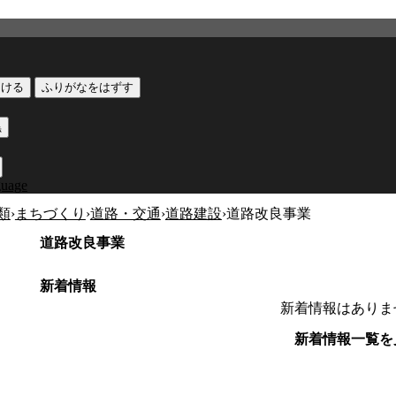
つける
ふりがなをはずす
黒
guage
類
›
まちづくり
›
道路・交通
›
道路建設
›
道路改良事業
道路改良事業
新着情報
新着情報はありま
新着情報一覧を