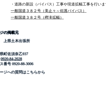
・道路の新設（バイパス）工事や現道拡幅工事を行いま
一般国道３８２号（美止々～佐護バイパス）
一般国道３８２号（樫滝拡幅）
ジの掲載元
 上県土木出張所
県町佐須奈乙937
0920-84-2028
ス番号
0920-88-3006
公式SNS
このサイトについて
県庁案内
アンケート
ージへの質問はこちらから
長崎県庁
〒850-8570 長崎市尾上町3-1
電話 095-824-1111（代表）
法人番号 4000020420000
© 2026 Nagasaki Prefectural. All Rights Reserved.