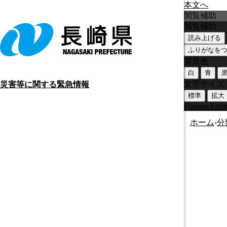
本文へ
閲覧補助
閲覧補助
読み上げる
ふりがなを
背景色
白
青
文字サイズ
災害等に関する緊急情報
標準
拡大
Foreign Lan
ホーム
›
分