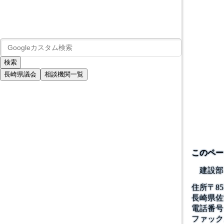
長崎県議会
相談機関一覧
このペー
建設部
住所
〒
85
長崎県佐
電話番号
ファック