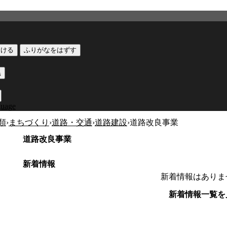
つける
ふりがなをはずす
黒
guage
類
›
まちづくり
›
道路・交通
›
道路建設
›
道路改良事業
道路改良事業
新着情報
新着情報はありま
新着情報一覧を