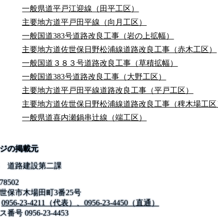
一般県道平戸江迎線（田平工区）
主要地方道平戸田平線（向月工区）
一般国道383号道路改良工事（岩の上拡幅）
主要地方道佐世保日野松浦線道路改良工事（赤木工区）
一般国道３８３号道路改良工事（草積拡幅）
一般国道383号道路改良工事（大野工区）
主要地方道平戸田平線道路改良工事（平戸工区）
主要地方道佐世保日野松浦線道路改良工事（稗木場工区
一般県道喜内瀬鍋串辻線（端工区）
ジの掲載元
 道路建設第二課
78502
世保市木場田町3番25号
0956-23-4211（代表）、0956-23-4450（直通）
ス番号
0956-23-4453
公式SNS