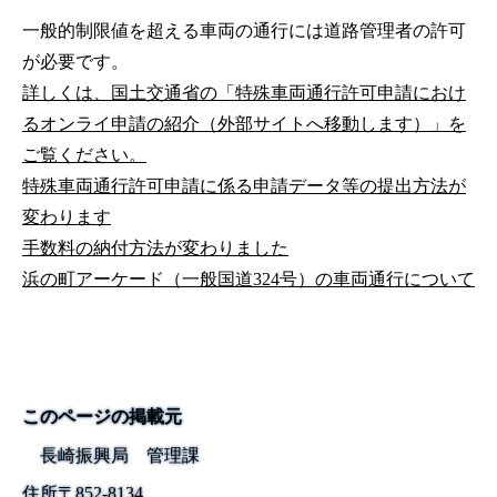
一般的制限値を超える車両の通行には道路管理者の許可
が必要です。
詳しくは、国土交通省の「特殊車両通行許可申請におけ
るオンライ申請の紹介（外部サイトへ移動します）」を
ご覧ください。
特殊車両通行許可申請に係る申請データ等の提出方法が
変わります
手数料の納付方法が変わりました
浜の町アーケード（一般国道324号）の車両通行について
このページの掲載元
長崎振興局 管理課
住所
〒
852-8134