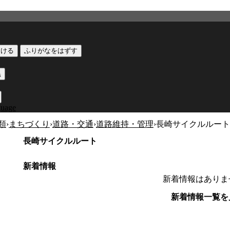
つける
ふりがなをはずす
黒
guage
類
›
まちづくり
›
道路・交通
›
道路維持・管理
›
長崎サイクルルート
長崎サイクルルート
新着情報
新着情報はありま
新着情報一覧を