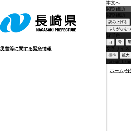
本文へ
閲覧補助
閲覧補助
読み上げる
ふりがなを
背景色
白
青
文字サイズ
災害等に関する緊急情報
標準
拡大
Foreign Lan
ホーム
›
分