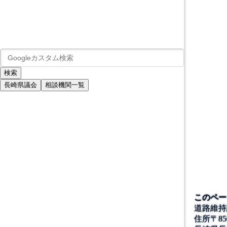
長崎県議会
相談機関一覧
このペー
道路維持
住所
〒
85