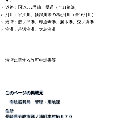
道路：国道382号線、県道（全11路線）
河川：谷江川、幡鉾川等の2級河川（全16河川）
港湾：郷ノ浦港、印通寺港、勝本港、森ノ浜港
漁港：芦辺漁港、大島漁港
港湾に関する許可申請書等
このページの掲載元
壱岐振興局 管理・用地課
住所
長崎県壱岐市郷ノ浦町本村触５７０