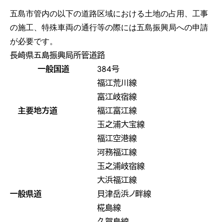
五島市管内の以下の道路区域における土地の占用、工事
の施工、特殊車両の通行等の際には五島振興局への申請
が必要です。
長崎県五島振興局所管道路
一般国道
384号
福江荒川線
富江岐宿線
主要地方道
福江富江線
玉之浦大宝線
福江空港線
河務福江線
玉之浦岐宿線
大浜福江線
一般県道
貝津岳浜ノ畔線
椛島線
久賀島線