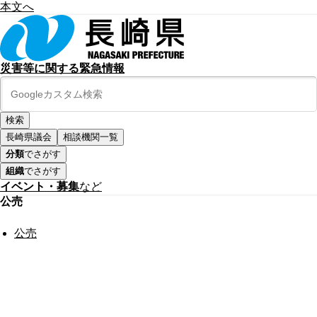
本文へ
災害等に関する緊急情報
長崎県議会
相談機関一覧
分類
でさがす
組織
でさがす
イベント・募集
など
公売
公売
公式SNS
このサイトについて
県庁案内
アンケート