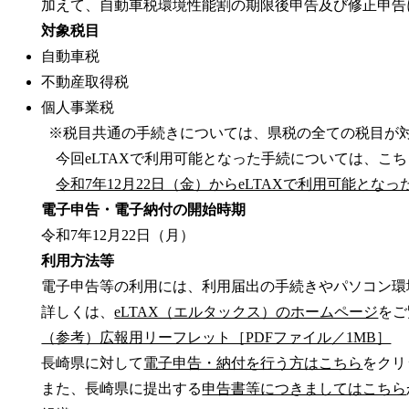
加えて、自動車税環境性能割の期限後申告及び修正申告
対象税目
自動車税
不動産取得税
個人事業税
※税目共通の手続きについては、県税の全ての税目が
今回eLTAXで利用可能となった手続については、こ
令和7年12月22日（金）からeLTAXで利用可能となっ
電子申告・電子納付の開始時期
令和7年12月22日（月）
利用方法等
電子申告等の利用には、利用届出の手続きやパソコン環
詳しくは、
eLTAX（エルタックス）のホームページ
をご
（参考）広報用リーフレット［PDFファイル／1MB］
長崎県に対して
電子申告・納付を行う方はこちら
をクリ
また、長崎県に提出する
申告書等につきましてはこちら