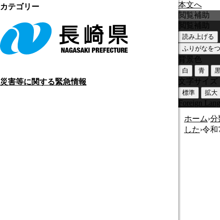
本文へ
カテゴリー
閲覧補助
閲覧補助
読み上げる
ふりがなを
背景色
白
青
文字サイズ
災害等に関する緊急情報
標準
拡大
Foreign Lan
ホーム
›
分
した
›
令和