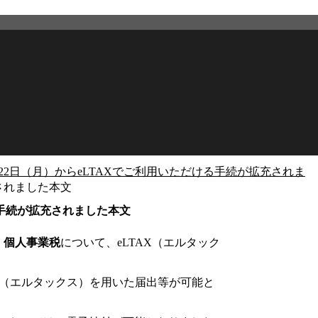
月22日（月）からeLTAXでご利用いただける手続が拡充されま
充されました本文
2026年3月25日
更新
る手続が拡充されました本文
・
個人事業税
について、eLTAX（エルタック
X（エルタックス）を用いた届出等が可能と