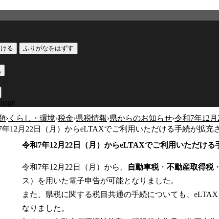
つける
ふりがなをはずす
黒
guage
類
›
くらし・環境
›
税金
›
県税情報
›
県からのお知らせ
›
令和7年12
7年12月22日（月）からeLTAXでご利用いただける手続が拡
令和7年12月22日（月）からeLTAXでご利用いただけ
令和7年12月22日（月）から、
自動車税
・
不動産取得税
ス）を用いた電子申告が可能となりました。
また、県税に関する税目共通の手続についても、eLTA
なりました。