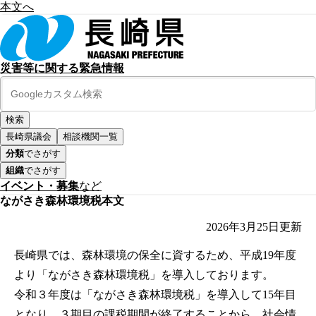
本文へ
災害等に関する緊急情報
長崎県議会
相談機関一覧
分類
でさがす
組織
でさがす
イベント・募集
など
ながさき森林環境税本文
2026年3月25日
更新
長崎県では、森林環境の保全に資するため、平成19年度
より「ながさき森林環境税」を導入しております。
令和３年度は「ながさき森林環境税」を導入して15年目
となり、３期目の課税期間が終了することから、社会情