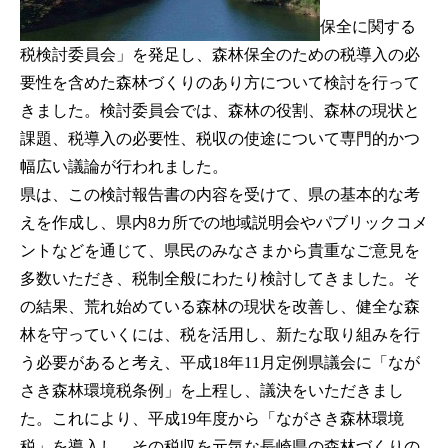
保全に関する
税検討委員会」を発足し、森林保全のための税導入の必
要性を含めた森林づくりのあり方について検討を行って
きました。検討委員会では、森林の役割、森林の現状と
課題、税導入の必要性、税収の使途について専門的かつ
幅広い議論が行われました。
県は、この検討報告書の内容を受けて、県の基本的な考
えを作成し、県内8カ所での地域説明会やパブリックコメ
ントなどを通じて、県民のみなさまから貴重なご意見を
多数いただき、税制全般にわたり検討してきました。そ
の結果、荒れ始めている森林の現状を改善し、健全な森
林を守っていくには、税を活用し、新たな取り組みを行
う必要があると考え、平成18年11月定例県議会に「なが
さき森林環境税条例」を上程し、議決をいただきまし
た。これにより、平成19年度から「ながさき森林環境
税」を導入し、その税収を元気な長崎県の森林づくりの