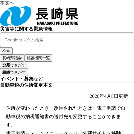
本文へ
災害等に関する緊急情報
長崎県議会
相談機関一覧
分類
でさがす
組織
でさがす
イベント・募集
など
自動車税の住所変更本文
2026年4月8日
更新
住所が変わったとき、改姓されたときは、電子申請で自
動車税の納税通知書の送付先を変更することができま
す。
電子申請システムメニューページ（外部サイトへ移動し