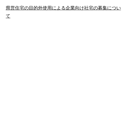
県営住宅の目的外使用による企業向け社宅の募集につい
て
公式SNS
このサイトについて
県庁案内
アンケート
長崎県庁
〒850-8570 長崎市尾上町3-1
電話 095-824-1111（代表）
法人番号 4000020420000
© 2026 Nagasaki Prefectural. All Rights Reserved.