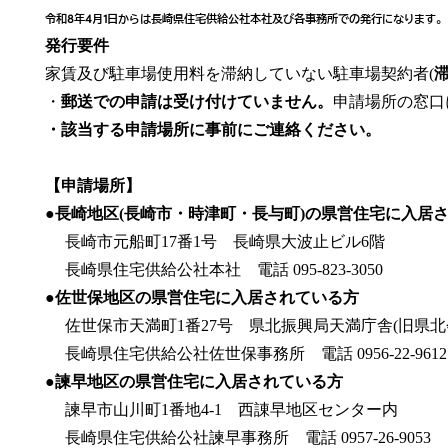
令和8年4月1日からは長崎県住宅供給公社本社及び各事務所での発行になります。
発行要件
家賃及び駐車場使用料を滞納していない駐車場契約者(
・
郵送での申請は受け付けていません。
申請場所の窓口
・該当する申請場所に事前にご連絡ください。
【申請場所】
●長崎地区(長崎市・時津町・長与町)の県営住宅に入居
長崎市元船町17番1号 長崎県大波止ビル6階
長崎県住宅供給公社本社 電話 095-823-3050
●
佐世保地区の県営住宅に入居されている方
佐世保市天満町1番27号 県北振興局天満庁舎(旧県北会
長崎県住宅供給公社佐世保事務所 電話 0956-22-9612
●諫早地区の県営住宅に入居されている方
諫早市山川町1番地4-1 西諌早地区センター内
長崎県住宅供給公社諫早事務所 電話 0957-26-9053