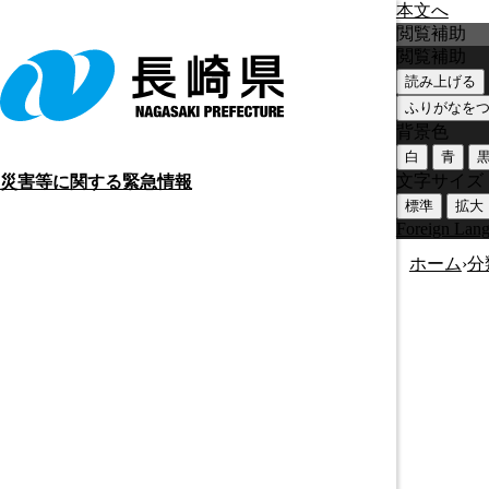
本文へ
閲覧補助
閲覧補助
読み上げる
ふりがなを
背景色
白
青
文字サイズ
災害等に関する緊急情報
標準
拡大
Foreign Lan
ホーム
›
分