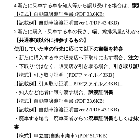
4.新たに乗車する車を知人等から譲り受ける場合は、
譲
【様式】自動車譲渡証明書 (PDF 33.6KB)
【記載例】自動車譲渡証明書ver.1 (PDF 43.4KB)
5.新たに購入・乗車する車の長さ、幅、総排気量がわか
【共通事項以外に持参するもの】
使用していた車の行先に応じて以下の書類を持参
・新たに購入する車の販売店へ下取りに出す場合、
注文
・下取りではなく、販売店が引き取る場合、
引き取り証
【様式】引き取り証明［PDFファイル／3KB］
【記載例】引き取り証明［PDFファイル／3KB］
・知人など他者に譲り渡す場合、
譲渡証明書
【様式】自動車譲渡証明書 (PDF 33.6KB)
【記載例】自動車譲渡証明書ver.2 (PDF 43.1KB)
・廃車する場合、廃車業者からの
廃車証明書
もしくは
書
【様式】申立書(自動車廃車) (PDF 51.7KB)