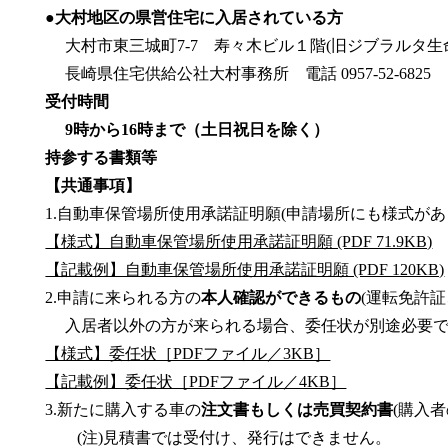
●大村地区の県営住宅に入居されている方
大村市東三城町7-7 寿々木ビル１階(旧ジブラルタ生
長崎県住宅供給公社大村事務所 電話 0957-52-6825
受付時間
9時から16時まで（土日祝日を除く）
持参する書類等
【共通事項】
1.自動車保管場所使用承諾証明願(申請場所にも様式が
【様式】自動車保管場所使用承諾証明願 (PDF 71.9KB)
【記載例】自動車保管場所使用承諾証明願 (PDF 120KB)
2.申請に来られる方の
本人確認ができるもの
(運転免許証
入居者以外の方が来られる場合、委任状が別途必要で
【様式】委任状［PDFファイル／3KB］
【記載例】委任状［PDFファイル／4KB］
3.新たに購入する車の
注文書もしくは売買契約書
(購入
(注)見積書では受付け、発行はできません。