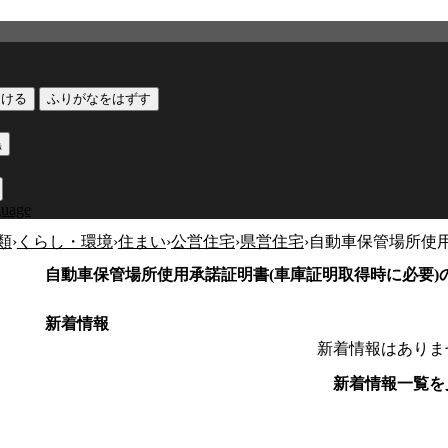
つける
ふりがなをはずす
黒
guage
類
›
くらし・環境
›
住まい
›
公営住宅
›
県営住宅
›
自動車保管場所使用
自動車保管場所使用承諾証明書(車庫証明取得時に必要)
新着情報
新着情報はありま
新着情報一覧を