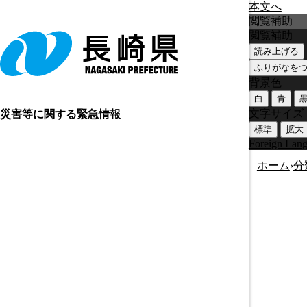
本文へ
閲覧補助
閲覧補助
読み上げる
ふりがなを
背景色
白
青
文字サイズ
災害等に関する緊急情報
標準
拡大
Foreign Lan
ホーム
›
分