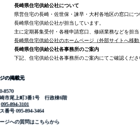
長崎県住宅供給公社について
県営住宅の長崎・佐世保・諫早・大村各地区の窓口につ
長崎県住宅供給公社が担当しています。
主に定期募集受付・各種申請窓口、修繕業務などを担当
長崎県住宅供給公社のホームページ（外部サイトへ移動
長崎県住宅供給公社各事務所のご案内
下記、住宅供給公社各事務所のご案内にてご確認くださ
ジの掲載元
0-8570
崎市尾上町3番1号 行政棟6階
095-894-3101
ス番号
095-894-3464
公式SNS
このサイトについて
県庁案内
アンケート
ージへの質問はこちらから
長崎県庁
〒850-8570 長崎市尾上町3-1
電話 095-824-1111（代表）
法人番号 4000020420000