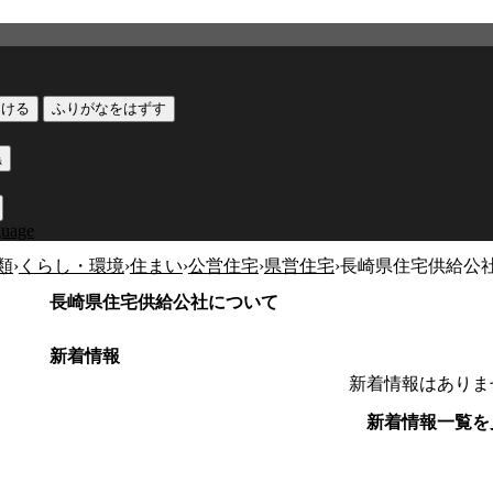
つける
ふりがなをはずす
黒
guage
類
›
くらし・環境
›
住まい
›
公営住宅
›
県営住宅
›
長崎県住宅供給公
長崎県住宅供給公社について
新着情報
新着情報はありま
新着情報一覧を