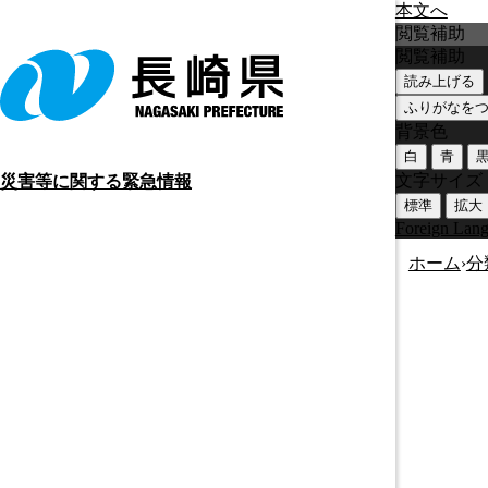
本文へ
閲覧補助
閲覧補助
読み上げる
ふりがなを
背景色
白
青
文字サイズ
災害等に関する緊急情報
標準
拡大
Foreign Lan
ホーム
›
分