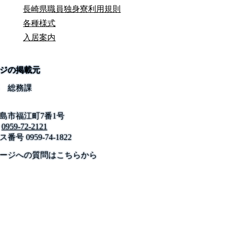
長崎県職員独身寮利用規則
各種様式
入居案内
ジの掲載元
 総務課
島市福江町7番1号
0959-72-2121
ス番号
0959-74-1822
公式SNS
このサイトについて
県庁案内
アンケート
ージへの質問はこちらから
長崎県庁
〒850-8570 長崎市尾上町3-1
電話 095-824-1111（代表）
法人番号 4000020420000
© 2026 Nagasaki Prefectural. All Rights Reserved.