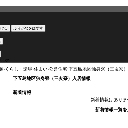
つける
ふりがなをはずす
黒
guage
類
›
くらし・環境
›
住まい
›
公営住宅
›
下五島地区独身寮（三友寮）
下五島地区独身寮（三友寮）入居情報
新着情報
新着情報はありま
新着情報一覧を