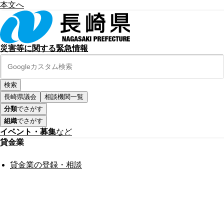
本文へ
災害等に関する緊急情報
長崎県議会
相談機関一覧
分類
でさがす
組織
でさがす
イベント・募集
など
貸金業
貸金業の登録・相談
公式SNS
このサイトについて
県庁案内
アンケート