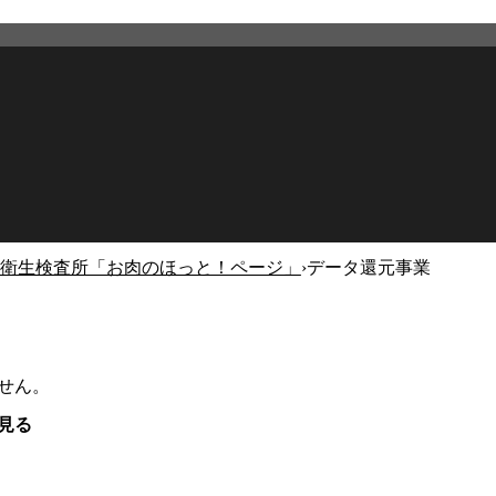
衛生検査所「お肉のほっと！ページ」
›
データ還元事業
せん。
見る