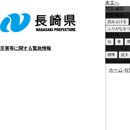
本文へ
閲覧補助
閲覧補助
読み上げる
ふりがなを
背景色
白
青
文字サイズ
災害等に関する緊急情報
標準
拡大
Foreign Lan
ホーム
›
分