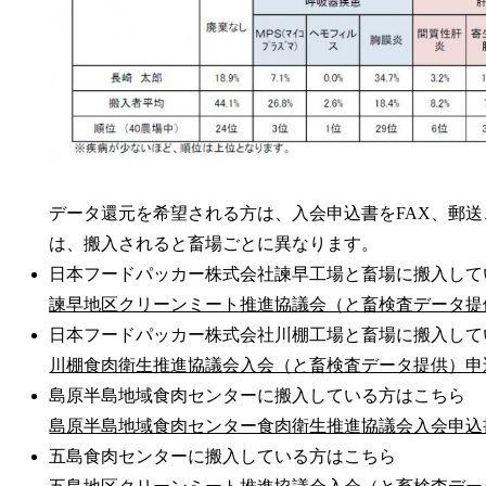
データ還元を希望される方は、入会申込書をFAX、郵
は、搬入されると畜場ごとに異なります。
日本フードパッカー株式会社諫早工場と畜場に搬入して
諫早地区クリーンミート推進協議会（と畜検査データ提供）
日本フードパッカー株式会社川棚工場と畜場に搬入して
川棚食肉衛生推進協議会入会（と畜検査データ提供）申込書
島原半島地域食肉センターに搬入している方はこちら
島原半島地域食肉センター食肉衛生推進協議会入会申込書［
五島食肉センターに搬入している方はこちら