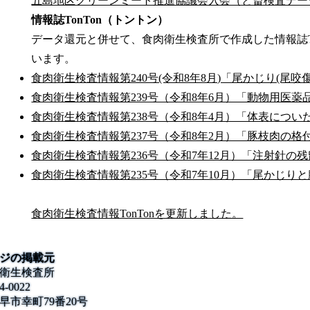
五島地区クリーンミート推進協議会入会（と畜検査データ提
情報誌TonTon（トントン）
データ還元と併せて、食肉衛生検査所で作成した情報誌T
います。
食肉衛生検査情報第240号(令和8年8月)「尾かじり(尾咬傷)」 
食肉衛生検査情報第239号（令和8年6月）「動物用医薬品の残
食肉衛生検査情報第238号（令和8年4月）「体表についた汚
食肉衛生検査情報第237号（令和8年2月）「豚枝肉の格付
食肉衛生検査情報第236号（令和7年12月）「注射針の残
食肉衛生検査情報第235号（令和7年10月）「尾かじりと
食肉衛生検査情報TonTonを更新しました。
ジの掲載元
衛生検査所
4-0022
早市幸町79番20号