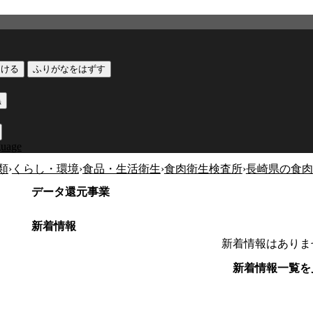
つける
ふりがなをはずす
黒
guage
類
›
くらし・環境
›
食品・生活衛生
›
食肉衛生検査所
›
長崎県の食肉
データ還元事業
新着情報
新着情報はありま
新着情報一覧を