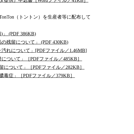
供）申込書［Wordファイル／41KB］
onTon（トントン）を生産者等に配布して
(PDF 386KB)
留について」 (PDF 430KB)
れについて」[PDFファイル／1.46MB
]
について」［PDFファイル／485KB］
留について」［PDFファイル／282KB］
膿毒症」［PDFファイル／379KB］