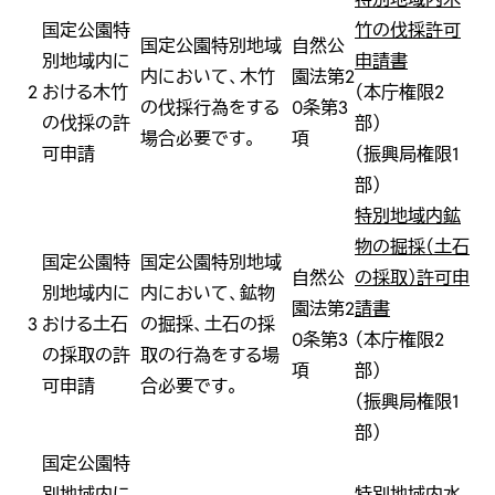
国定公園特
竹の伐採許可
国定公園特別地域
自然公
別地域内に
申請書
内において、木竹
園法第2
2
おける木竹
（本庁権限2
の伐採行為をする
0条第3
の伐採の許
部）
場合必要です。
項
可申請
（振興局権限1
部）
特別地域内鉱
物の掘採（土石
国定公園特
国定公園特別地域
自然公
の採取）許可申
別地域内に
内において、鉱物
園法第2
請書
3
おける土石
の掘採、土石の採
0条第3
（本庁権限2
の採取の許
取の行為をする場
項
部）
可申請
合必要です。
（振興局権限1
部）
国定公園特
別地域内に
特別地域内水