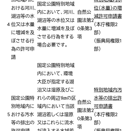
国定公園特別地域
おける河川、
位（水量）の増
内において、河川、
自然公
湖沼等の水
減許可申請書
湖沼等の水位又は
園法第2
4
位又は水量
（本庁権限2
水量に増減を及ぼ
0条第3
に増減を及
部）
させる行為をする
項
ぼさせる行
（振興局権限1
場合必要です。
為の許可申
部）
請
国定公園特別地域
内において、環境
大臣が指定する湖
沼又は湿原及びこ
特別地域内汚
国定公園特
れらの周辺1㎞の区
水等の排出許
自然公
別地域内に
域内において当該
可申請書
園法第2
5
おける汚水
湖沼若しくは湿原
（本庁権限2
0条第3
等の排出の
又はこれらに流水
部）
項
許可申請
が流入する水域若
（振興局権限1