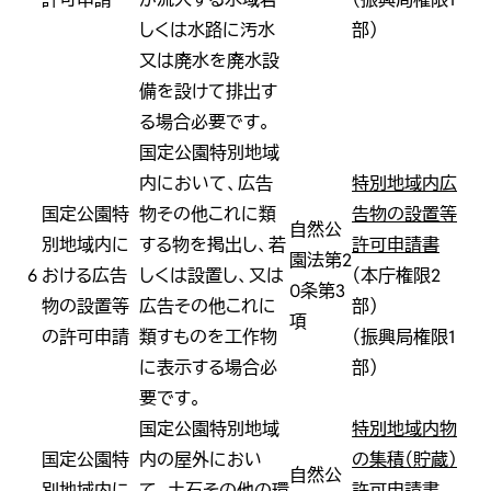
しくは水路に汚水
部）
又は廃水を廃水設
備を設けて排出す
る場合必要です。
国定公園特別地域
内において、広告
特別地域内広
国定公園特
物その他これに類
告物の設置等
自然公
別地域内に
する物を掲出し、若
許可申請書
園法第2
6
おける広告
しくは設置し、又は
（本庁権限2
0条第3
物の設置等
広告その他これに
部）
項
の許可申請
類すものを工作物
（振興局権限1
に表示する場合必
部）
要です。
国定公園特別地域
特別地域内物
国定公園特
内の屋外におい
の集積（貯蔵）
自然公
別地域内に
て、土石その他の環
許可申請書