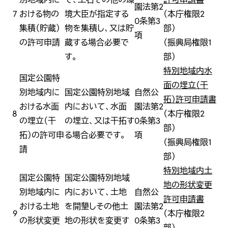
園法第2
7
おける物の
境大臣が指定する
（本庁権限2
0条第3
集積（貯蔵）
物を集積し、又は貯
部）
項
の許可申請
蔵する場合必要で
（振興局権限1
す。
部）
特別地域内水
国定公園特
面の埋立（干
別地域内に
国定公園特別地域
自然公
拓）許可申請書
おける水面
内において、水面
園法第2
8
（本庁権限2
の埋立（干
の埋立、又は干拓す
0条第3
部）
拓）の許可申
る場合必要です。
項
（振興局権限1
請
部）
特別地域内土
国定公園特
国定公園特別地域
地の形状変更
別地域内に
内において、土地
自然公
許可申請書
おける土地
を開墾しその他土
園法第2
9
（本庁権限2
の形状変更
地の形状を変更す
0条第3
部）