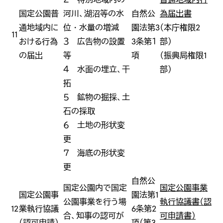
国定公園普
河川、湖沼等の水
自然公
為届出書
通地域内に
位・水量の増減
園法第3
（本庁権限2
11
おける行為
３ 広告物の設置
3条第１
部）
の届出
等
項
（振興局権限1
４ 水面の埋立、干
部）
拓
５ 鉱物の掘採、土
石の採取
６ 土地の形状変
更
７ 海底の形状変
更
自然公
国定公園内で国定
国定公園事業
国定公園事
園法第1
公園事業を行う場
執行協議書（認
12
業執行協議
6条第2
合、知事の認可が
可申請書）
（認可申請）
項（第3