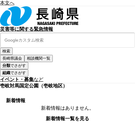
本文へ
災害等に関する緊急情報
長崎県議会
相談機関一覧
分類
でさがす
組織
でさがす
イベント・募集
など
壱岐対馬国定公園（壱岐地区）
新着情報
新着情報はありません。
新着情報一覧を見る