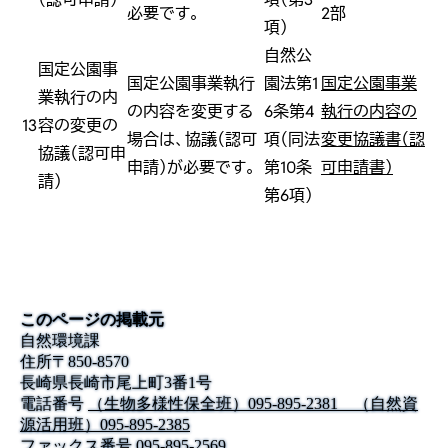
必要です。
2部
項）
自然公
国定公園事
国定公園事業執行
園法第1
国定公園事業
業執行の内
の内容を変更する
6条第4
執行の内容の
13
容の変更の
場合は、協議（認可
項（同法
変更協議書（認
協議（認可申
申請）が必要です。
第10条
可申請書）
請）
第6項）
このページの掲載元
自然環境課
住所
〒
850-8570
長崎県長崎市尾上町3番1号
電話番号
（生物多様性保全班）095-895-2381 （自然資
源活用班）095-895-2385
ファックス番号
095-895-2569