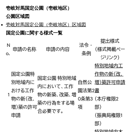
壱岐対馬国定公園（壱岐地区）
公園区域図
壱岐対馬国定公園（壱岐地区）区域図
国定公園に関する様式一覧
提出様式
N
法令・
申請の名称
申請の内容
（様式掲載ペー
o．
条例
ジリンク）
特別地域内工
国定公園特
作物の新（改、
国定公園 特別地域
別地域内に
自然公
増）築許可申請
内において、工作
おける工作
園法第2
書
1
物の新築、改築、増
物の新（改、
0条第3
（本庁権限2
築の行為をする場
増）築の許可
項
部）
合必要です。
申請
（振興局権限1
部）
特別地域内木