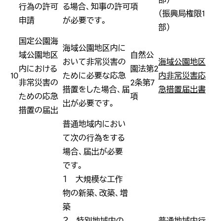
行為の許可
る場合、知事の許可
項
（振興局権限1
申請
が必要です。
部）
国定公園海
海域公園地区内に
域公園地区
自然公
おいて非常災害の
海域公園地区
内における
園法第2
10
ために必要な応急
内非常災害応
非常災害の
2条第7
措置をした場合、届
急措置届出書
ための応急
項
出が必要です。
措置の届出
普通地域内におい
て次の行為をする
場合、届出が必要
です。
１ 大規模な工作
物の新築、改築、増
築
２ 特別地域内の
普通地域内行