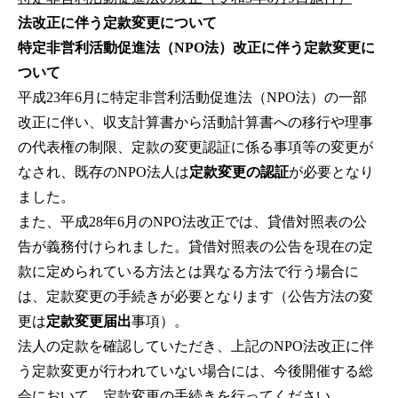
法改正に伴う定款変更について
特定非営利活動促進法（NPO法）改正に伴う定款変更に
ついて
平成23年6月に特定非営利活動促進法（NPO法）の一部
改正に伴い、収支計算書から活動計算書への移行や理事
の代表権の制限、定款の変更認証に係る事項等の変更が
なされ、既存のNPO法人は
定款変更の認証
が必要となり
ました。
また、平成28年6月のNPO法改正では、貸借対照表の公
告が義務付けられました。貸借対照表の公告を現在の定
款に定められている方法とは異なる方法で行う場合に
は、定款変更の手続きが必要となります（公告方法の変
更は
定款変更届出
事項）。
法人の定款を確認していただき、上記のNPO法改正に伴
う定款変更が行われていない場合には、今後開催する総
会において、定款変更の手続きを行ってください。