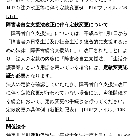
ＮＰＯ法の改正等に伴う定款変更例［PDFファイル／26
KB］
障害者自立支援法改正に伴う定款変更について
「障害者自立支援法」については、平成25年4月1日から
「障害者の日常生活及び社会生活を総合的に支援するた
めの法律（障害者総合支援法）」に改正されたことによ
り、法人の定款の内容に「障害者自立支援法」「生活介
護事業」という用語を用いている場合には、
定款変更認
証
が必要となります。
法人の定款を確認していただき、障害者自立支援法改正
に伴う定款変更が行われていない場合には、今後開催す
る総会において、定款変更の手続きを行ってください。
定款変更の具体例（新旧対照表）［PDFファイル／10K
B］
関係法令
特定非営利活動促進法（平成十年法律第七号）
※「e-Gov