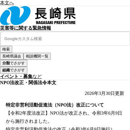
本文へ
災害等に関する緊急情報
長崎県議会
相談機関一覧
分類
でさがす
組織
でさがす
イベント・募集
など
NPO法改正・関係法令本文
2026年3月30日
更新
特定非営利活動促進法（NPO法）改正について
【令和2年度法改正】NPO法が改正され、令和3年6月9日
から施行されました。
特定非営利活動促進法の改正（令和3年6月9日施行）