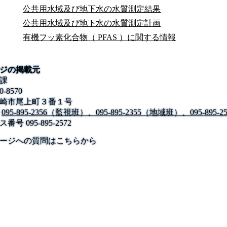
公共用水域及び地下水の水質測定結果
公共用水域及び地下水の水質測定計画
有機フッ素化合物（ PFAS ）に関する情報
ジの掲載元
課
0-8570
崎市尾上町３番１号
095-895-2356（監視班）、095-895-2355（地域班）、095-89
ス番号
095-895-2572
公式SNS
このサイトについて
県庁案内
アンケート
ージへの質問はこちらから
長崎県庁
〒850-8570 長崎市尾上町3-1
電話 095-824-1111（代表）
法人番号 4000020420000
© 2026 Nagasaki Prefectural. All Rights Reserved.