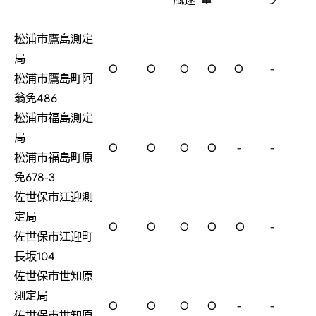
松浦市鷹島測定
局
O
O
O
O
O
-
松浦市鷹島町阿
翁免486
松浦市福島測定
局
O
O
O
O
-
-
松浦市福島町原
免678-3
佐世保市江迎測
定局
O
O
O
O
O
-
佐世保市江迎町
長坂104
佐世保市世知原
測定局
O
O
O
O
-
-
佐世保市世知原