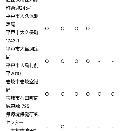
町栗迎246-1
平戸市大久保測
定局
O
O
O
O
-
-
平戸市大久保町
1743-1
平戸市大島測定
局
O
O
O
O
-
-
平戸市大島村前
平2010
壱岐市壱岐空港
局
O
O
O
O
O
O
壱岐市石田町筒
城東触1725
県環境保健研究
センター
-
O
-
-
-
-
大村市池田2-