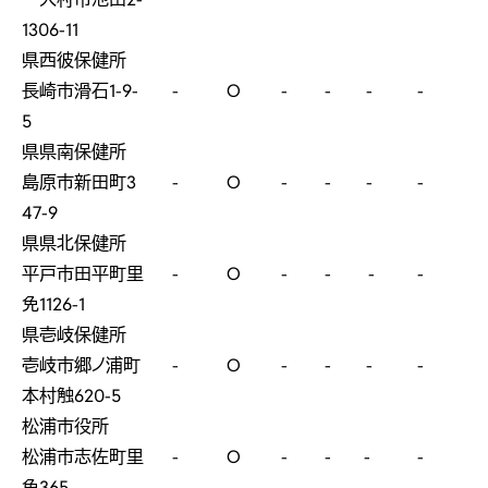
1306-11
県西彼保健所
長崎市滑石1-9-
-
O
-
-
-
-
5
県県南保健所
島原市新田町3
-
O
-
-
-
-
47-9
県県北保健所
平戸市田平町里
-
O
-
-
-
-
免1126-1
県壱岐保健所
壱岐市郷ノ浦町
-
O
-
-
-
-
本村触620-5
松浦市役所
松浦市志佐町里
-
O
-
-
-
-
免365