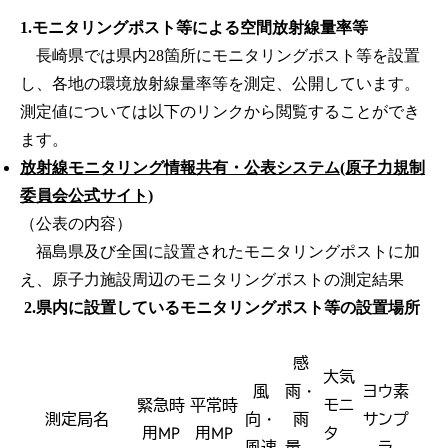
1.モニタリングポスト等による空間放射線量率等
長崎県では県内28箇所にモニタリングポスト等を設置
し、各地の環境放射線量率等を測定、公開しています。
測定値については以下のリンクから閲覧することができ
ます。
放射線モニタリング情報共有・公表システム(原子力規制
委員会公式サイト)
（公表の内容）
福島県及び全国に設置されたモニタリングポストに加
え、原子力施設周辺のモニタリングポストの測定結果
2.県内に設置しているモニタリングポスト等の設置場所
感
大気
風
雨・
ヨウ素
緊急時
平常時
モニ
測定局名
向・
雨
サンプ
用MP
用MP
タ
風速
量
ラ