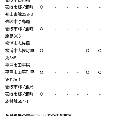
壱岐市郷ノ浦町
O
-
-
-
-
-
初山東触238-3
壱岐市原島局
壱岐市郷ノ浦町
O
-
-
-
-
-
原島305
松浦市志佐局
松浦市志佐町里
O
-
-
-
O
O
免365
平戸市田平局
平戸市田平町里
O
-
-
-
O
O
免1126-1
壱岐市郷ノ浦局
壱岐市郷ノ浦町
O
-
-
-
-
-
本村触554-1
放射線量の表示についての注意事項