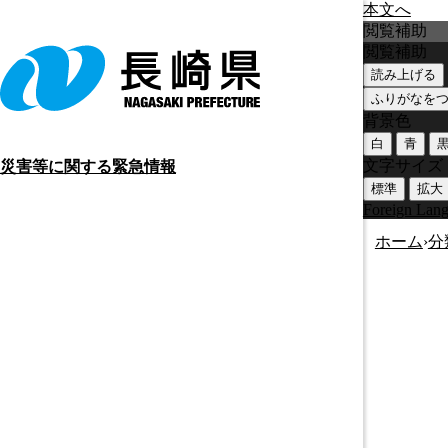
本文へ
閲覧補助
閲覧補助
読み上げる
ふりがなを
背景色
白
青
文字サイズ
災害等に関する緊急情報
標準
拡大
Foreign Lan
ホーム
›
分