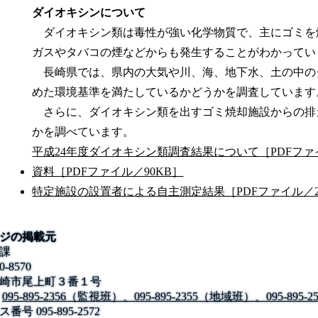
ダイオキシンについて
ダイオキシン類は毒性が強い化学物質で、主にゴミを
ガスやタバコの煙などからも発生することがわかってい
長崎県では、県内の大気や川、海、地下水、土の中の
めた環境基準を満たしているかどうかを調査しています
さらに、ダイオキシン類を出すゴミ焼却施設からの排
かを調べています。
平成24年度ダイオキシン類調査結果について［PDFファイ
資料［PDFファイル／90KB］
特定施設の設置者による自主測定結果［PDFファイル／2
ジの掲載元
課
0-8570
崎市尾上町３番１号
095-895-2356（監視班）、095-895-2355（地域班）、095-89
ス番号
095-895-2572
公式SNS