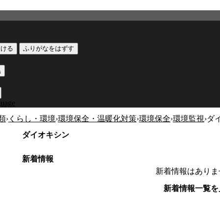
つける
ふりがなをはずす
黒
guage
類
›
くらし・環境
›
環境保全・温暖化対策
›
環境保全
›
環境監視
›
ダ
ダイオキシン
新着情報
新着情報はありま
新着情報一覧を