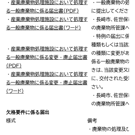
・
産業廃棄物処理施設において処理す
・一般廃棄物の処理
る一般廃棄物に係る届出書（ＰＤＦ）
に提出してください
・
産業廃棄物処理施設において処理す
・長崎市、佐世保市
る一般廃棄物に係る届出書（ワード）
の廃棄物所管課へお
・特例の届出に係る
種類もしくは当該施
・
産業廃棄物処理施設において処理す
の種類に変更があっ
る一般廃棄物に係る変更・廃止届出書
係る一般廃棄物の処
（ＰＤＦ）
きは、当該変更又は
・
産業廃棄物処理施設において処理す
に、交付された受理
る一般廃棄物に係る変更・廃止届出書
さい。
（ワード）
・長崎市、佐世保市
の廃棄物所管課へお
欠格要件に係る届出
様式
備考
・廃棄物の処理及び清