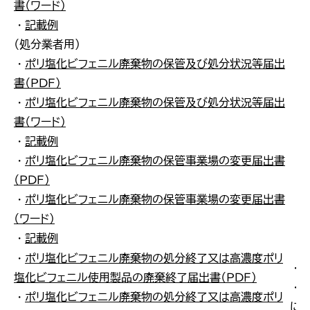
書（ワード）
・
記載例
（処分業者用）
・
ポリ塩化ビフェニル廃棄物の保管及び処分状況等届出
書（ＰＤＦ）
・
ポリ塩化ビフェニル廃棄物の保管及び処分状況等届出
書（ワード）
・
記載例
・
ポリ塩化ビフェニル廃棄物の保管事業場の変更届出書
（ＰＤＦ）
・
ポリ塩化ビフェニル廃棄物の保管事業場の変更届出書
（ワード）
・
記載例
・
ポリ塩化ビフェニル廃棄物の処分終了又は高濃度ポリ
・
塩化ビフェニル使用製品の廃棄終了届出書（ＰＤＦ）
・
・
ポリ塩化ビフェニル廃棄物の処分終了又は高濃度ポリ
に