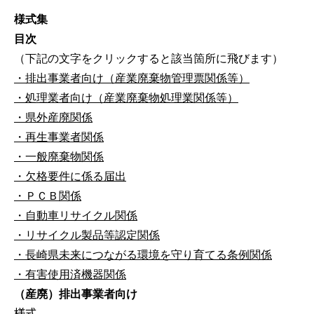
様式集
目次
（下記の文字をクリックすると該当箇所に飛びます）
・排出事業者向け（産業廃棄物管理票関係等）
・処理業者向け（産業廃棄物処理業関係等）
・県外産廃関係
・再生事業者関係
・一般廃棄物関係
・欠格要件に係る届出
・ＰＣＢ関係
・自動車リサイクル関係
・リサイクル製品等認定関係
・長崎県未来につながる環境を守り育てる条例関係
・有害使用済機器関係
（産廃）排出事業者向け
様式
備