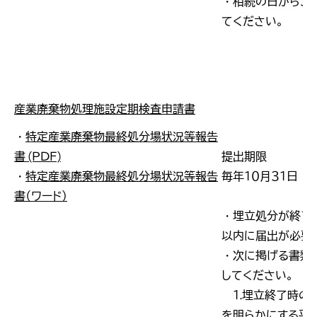
・相続の日から３
てください。
産業廃棄物処理施設定期検査申請書
・
特定産業廃棄物最終処分場状況等報告
書 (ＰＤＦ)
提出期限
・
特定産業廃棄物最終処分場状況等報告
毎年１０月３１日
書（ワード）
・埋立処分が終了
以内に届出が必要
・次に掲げる書類
してください。
１.埋立終了時の
を明らかにする平