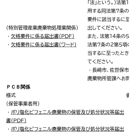
「法」という。）法第１
用する同法第７条の２
要件に該当するに至っ
（特別管理産業廃棄物処理業関係）
出してください。
・
欠格要件に係る届出書（ＰＤＦ）
また、法第１４条の５
・
欠格要件に係る届出書（ワード）
法第７条の２第５項の
当するに至ったときも
てください。
・長崎市、佐世保市の
廃棄物所管課へお問い
ＰＣＢ関係
様式
備
（保管事業者用）
・
ポリ塩化ビフェニル廃棄物の保管及び処分状況等届出
書（ＰＤＦ）
・
ポリ塩化ビフェニル廃棄物の保管及び処分状況等届出