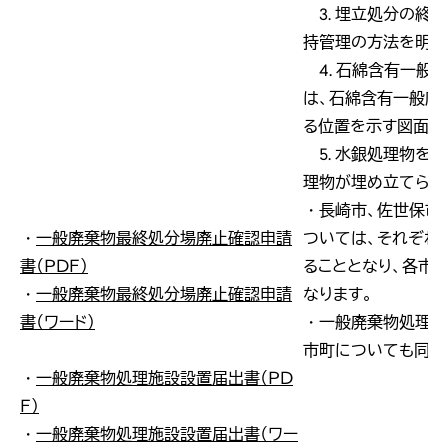
3. 埋立処分の終
持管理の方法を明ら
4. 石綿含有一般
は、石綿含有一般廃
る位置を示す図面
5. 水銀処理物を
理物が埋め立てられ
・長崎市、佐世保市
・
一般廃棄物最終処分場廃止確認申請
ついては、それぞれ
書（ＰＤＦ）
ることとなり、各市
・
一般廃棄物最終処分場廃止確認申請
なります。
書（ワード）
・一般廃棄物処理施
市町についても同様
・
一般廃棄物処理施設設置届出書（ＰＤ
Ｆ）
・
一般廃棄物処理施設設置届出書（ワー