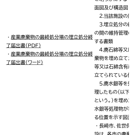
面図及び構造図
２.当該施設の周
３.埋立処分の終
の間の維持管理の
・
産業廃棄物の最終処分場の埋立処分終
する書類
了届出書（ＰＤＦ）
４.廃石綿等又は
・
産業廃棄物の最終処分場の埋立処分終
棄物を埋め立てた
了届出書（ワード）
等又は石綿含有産
立てられている位
５.廃水銀等を処
理したもの（以下「
という。）を埋め立
水銀等処理物が埋
る位置を示す図面
・長崎市、佐世保
設は、各市の廃棄