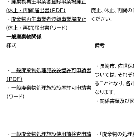
・
廃棄物再生事業者登録事業場廃止
(休止・再開)届出書（ＰＤＦ）
廃止、休止、再開の日
・
廃棄物再生事業者登録事業場廃止
ください。
(休止・再開)届出書（ワード）
一般廃棄物関係
様式
備考
・長崎市、佐世保市
・
一般廃棄物処理施設設置許可申請書
ついては、それぞれ
（ＰＤＦ）
ることとなり、各市
・
一般廃棄物処理施設設置許可申請書
なります。
（ワード）
・関係書類及び図面
・
一般廃棄物処理施設使用前検査申請
・「廃棄物の処理及