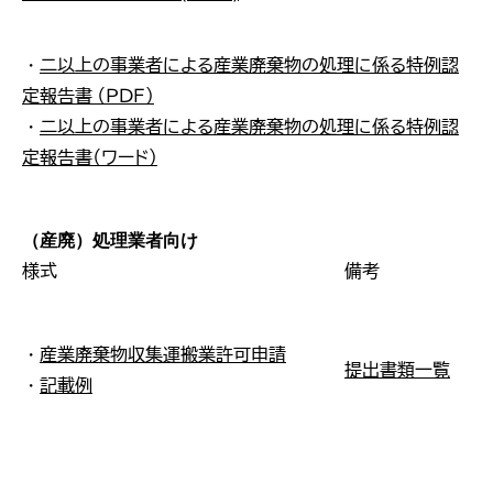
届
各
・
二以上の事業者による産業廃棄物の処理に係る特例認
な
定報告書 （ＰＤＦ）
・
二以上の事業者による産業廃棄物の処理に係る特例認
定報告書（ワード）
（産廃）処理業者向け
様式
備考
・
産業廃棄物収集運搬業許可申請
提出書類一覧
・
記載例