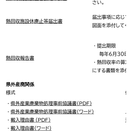
さい。
届出事項に応じて
熱回収施設休廃止等届出書
図面を添付してく
・提出期限
毎年６月３０日
熱回収報告書
・熱回収率の算定
にする書類を添付
県外産廃関係
様式
備
・
県外産業廃棄物処理事前協議書（ＰＤＦ）
・
県外産業廃棄物処理事前協議書（ワード）
メ
・
搬入理由書 （ＰＤＦ）
資
・
搬入理由書（ワード）