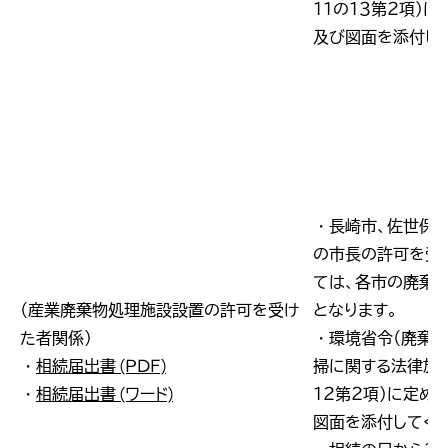
１１の１３第２項）
及び図面を添付し
・長崎市、佐世保
の市長の許可を受
ては、各市の廃棄
（産業廃棄物処理施設設置の許可を受け
となります。
た者関係）
・環境省令（廃棄
・
相続届出書 (ＰＤＦ)
掃に関する法律施
・
相続届出書 (ワード)
１２第２項）に定め
図面を添付してく