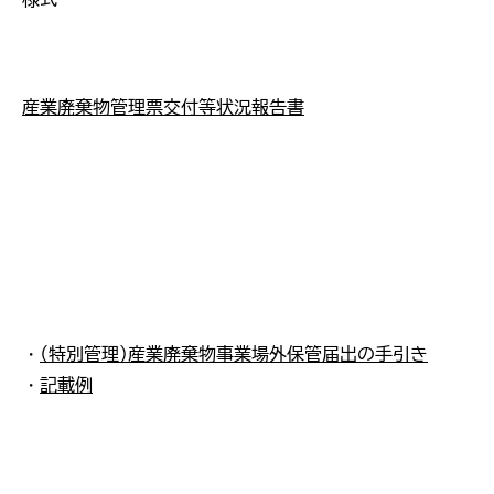
・
・
産業廃棄物管理票交付等状況報告書
・
・
毎
提
新
…
保
…
・
（特別管理）産業廃棄物事業場外保管届出の手引き
保
・
記載例
…
出
非
て