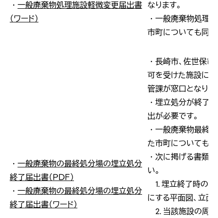
・
一般廃棄物処理施設軽微変更届出書
なります。
（ワード）
・一般廃棄物処理施
市町についても同様
・長崎市、佐世保市
可を受けた施設につ
管課が窓口となりま
・埋立処分が終了し
出が必要です。
・一般廃棄物最終処
た市町についても同
・次に掲げる書類及
・
一般廃棄物の最終処分場の埋立処分
い。
終了届出書（ＰＤＦ）
1. 埋立終了時の
・
一般廃棄物の最終処分場の埋立処分
にする平面図、立面
終了届出書（ワード）
2. 当該施設の周