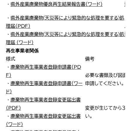
・
県外産業廃棄物優良再生結果報告書（ワード）
資
・
県外産業廃棄物(天災等により緊急的な処理を要する)処
理届（ＰＤＦ）
メ
・
県外産業廃棄物(天災等により緊急的な処理を要する)処
資
理届 （ワード）
再生事業者関係
様式
備考
・
廃棄物再生事業者登録申請書（ＰＤ
Ｆ）
必要な書類及び図面を
・
廃棄物再生事業者登録申請書（ワー
申請してください。
ド）
・
廃棄物再生事業者登録変更届出書
（ＰＤＦ）
変更が生じてから３０
・
廃棄物再生事業者登録変更届出書
い。
（ワード）