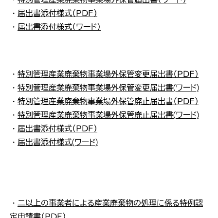
・
届出書添付様式（ＰＤＦ）
非
・
届出書添付様式（ワード）
て
…
・
特別管理産業廃棄物事業場外保管変更届出書（ＰＤＦ）
提
・
特別管理産業廃棄物事業場外保管変更届出書(ワード)
保
・
特別管理産業廃棄物事業場外保管廃止届出書（ＰＤＦ）
…
・
特別管理産業廃棄物事業場外保管廃止届出書(ワード)
保
・
届出書添付様式（ＰＤＦ）
…
・
届出書添付様式(ワード)
出
・
二以上の事業者による産業廃棄物の処理に係る特例認
定申請書（ＰＤＦ）