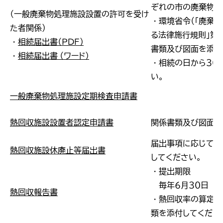
ぞれの市の廃棄物所
（一般廃棄物処理施設設置の許可を受け
・環境省令（「廃棄
た者関係）
る法律施行規則」第
・
相続届出書（ＰＤＦ）
書類及び図面を添付
・
相続届出書 （ワード）
・相続の日から３０
い。
一般廃棄物処理施設定期検査申請書
熱回収施設設置者認定申請書
関係書類及び図面を
届出事項に応じて、
熱回収施設休廃止等届出書
してください。
・提出期限
毎年６月３０日
熱回収報告書
・熱回収率の算定の
類を添付してくださ