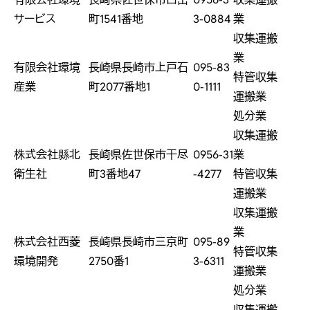
サービス
町1541番地
3-0884
業
収集運搬
業
有限会社環境
長崎県長崎市上戸石
095-83
特管収集
産業
町2077番地1
0-1111
運搬業
処分業
収集運搬
株式会社縣北
長崎県佐世保市干尽
0956-31
業
衛生社
町3番地47
-4277
特管収集
運搬業
収集運搬
業
株式会社西菱
長崎県長崎市三京町
095-89
特管収集
環境開発
2750番1
3-6311
運搬業
処分業
収集運搬