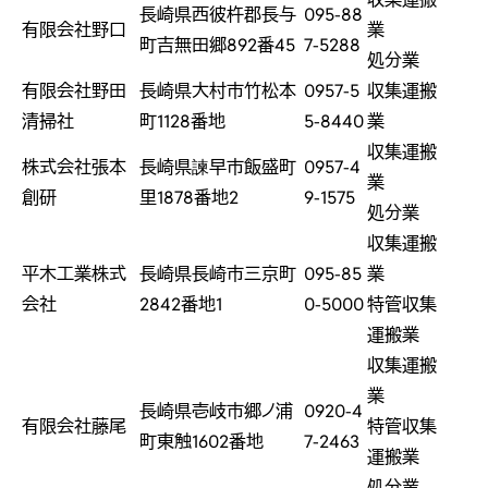
長崎県西彼杵郡長与
095-88
有限会社野口
業
町吉無田郷892番45
7-5288
処分業
有限会社野田
長崎県大村市竹松本
0957-5
収集運搬
清掃社
町1128番地
5-8440
業
収集運搬
株式会社張本
長崎県諫早市飯盛町
0957-4
業
創研
里1878番地2
9-1575
処分業
収集運搬
平木工業株式
長崎県長崎市三京町
095-85
業
会社
2842番地1
0-5000
特管収集
運搬業
収集運搬
業
長崎県壱岐市郷ノ浦
0920-4
有限会社藤尾
特管収集
町東触1602番地
7-2463
運搬業
処分業