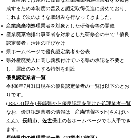
成するため本制度の普及と認定取得促進に努めており、
これまで次のような取組みを行なってきました。
産業廃棄物処理業者を対象とした研修会等の開催
産業廃棄物排出事業者を対象とした研修会の中で「優良
認定業者」活用の呼びかけ
県ホームページで優良認定業者を公表
県外産廃受入に関し義務付けている県の承認を不要と
し、届出のみとする特例を創設
優良認定業者一覧
令和8年7月31日現在の優良認定業者の一覧は以下のとお
りです。
( R8.7.31現在) 長崎県から優良認定を受けた処理業者一覧
産廃情報ネット
なお、優良認定業者の情報は
(さんぱい
長崎市
佐世保市
くん)
、
、
の各ホームページでも入手でき
ます。
長崎県内の処理業者一覧（22業者42許可）