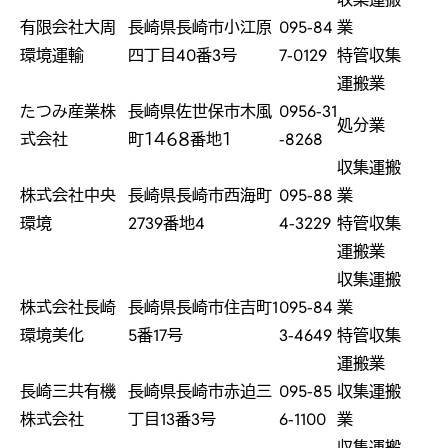
有限会社大周
長崎県長崎市小江原
095-84
業
環境運輸
四丁目40番3号
7-0129
特管収集
運搬業
たつみ産業株
長崎県佐世保市木風
0956-31
処分業
式会社
町１４６８番地１
-8268
収集運搬
株式会社中央
長崎県長崎市西海町
095-88
業
環境
2739番地4
4-3229
特管収集
運搬業
収集運搬
株式会社長崎
長崎県長崎市住吉町1
095-84
業
環境美化
5番17号
3-4649
特管収集
運搬業
長崎三共有機
長崎県長崎市赤迫三
095-85
収集運搬
株式会社
丁目13番3号
6-1100
業
収集運搬