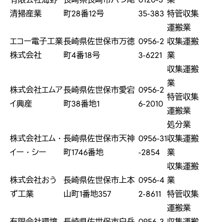
清掃産業
町28番12号
35-383
特管収集
運搬業
エコー電子工業
長崎県佐世保市万徳
0956-2
収集運搬
株式会社
町4番18号
3-6221
業
収集運搬
業
株式会社エムア
長崎県佐世保市愛宕
0956-2
特管収集
イ興産
町38番地1
6-2010
運搬業
処分業
株式会社エム・
長崎県佐世保市天神
0956-31
収集運搬
イー・シー
町1746番地
-2854
業
収集運搬
株式会社おう
長崎県佐世保市上本
0956-4
業
ず工業
山町1番地357
2-8611
特管収集
運搬業
有限会社環境
長崎県佐世保市白岳
0956-3
収集運搬