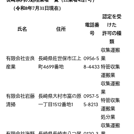
（令和8年7月31日現在）
認定を受
電話番
けた
氏名
住所
号
許可の種
類
収集運搬
有限会社壹良
長崎県佐世保市江上
0956-5
業
産業
町4699番地
8-4433
特管収集
運搬業
収集運搬
業
有限会社岩藤
長崎県大村市富の原
0957-5
特管収集
清掃
一丁目1512番地1
5-8213
運搬業
処分業
収集運搬
有限会社海野
長崎県長崎市八つ尾
0120-3
業