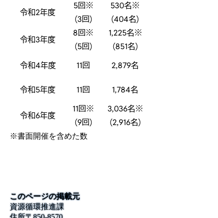
5回
※
530名
※
令和2年度
(3回)
(404名)
8回
※
1,225名
※
令和3年度
(5回)
(851名)
令和4年度
11回
2,879名
令和5年度
11回
1,784名
11回
※
3,036名
※
令和6年度
(9回)
(2,916名)
※書面開催を含めた数
このページの掲載元
資源循環推進課
住所
〒
850-8570