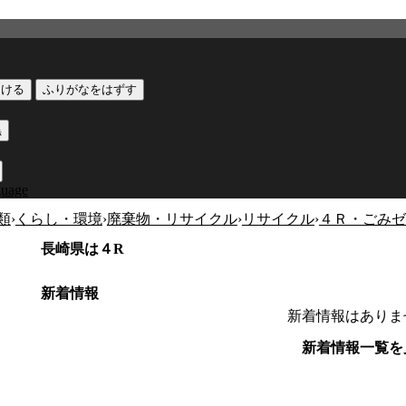
つける
ふりがなをはずす
黒
guage
類
›
くらし・環境
›
廃棄物・リサイクル
›
リサイクル
›
４Ｒ・ごみゼ
長崎県は４R
新着情報
新着情報はありま
新着情報一覧を