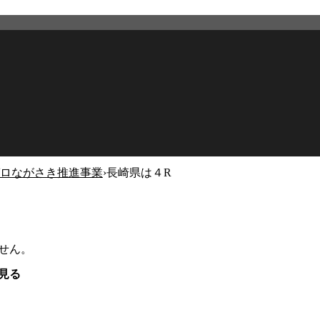
ロながさき推進事業
›
長崎県は４R
せん。
見る