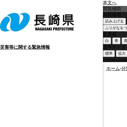
本文へ
閲覧補助
閲覧補助
読み上げる
ふりがなを
背景色
白
青
文字サイズ
災害等に関する緊急情報
標準
拡大
Foreign Lan
ホーム
›
分