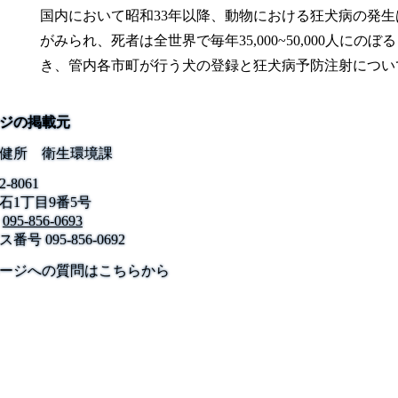
国内において昭和33年以降、動物における狂犬病の発
がみられ、死者は全世界で毎年35,000~50,000人に
き、管内各市町が行う犬の登録と狂犬病予防注射につい
ジの掲載元
健所 衛生環境課
2-8061
石1丁目9番5号
095-856-0693
ス番号
095-856-0692
公式SNS
このサイトについて
県庁案内
アンケート
ージへの質問はこちらから
長崎県庁
〒850-8570 長崎市尾上町3-1
電話 095-824-1111（代表）
法人番号 4000020420000
© 2026 Nagasaki Prefectural. All Rights Reserved.