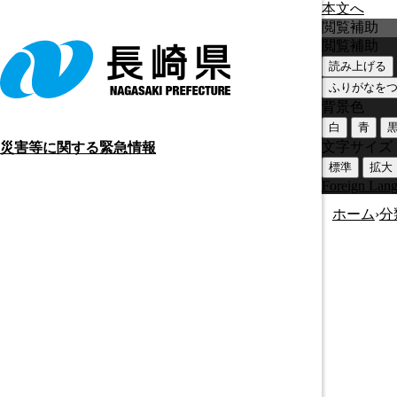
本文へ
閲覧補助
閲覧補助
読み上げる
ふりがなを
背景色
白
青
文字サイズ
災害等に関する緊急情報
標準
拡大
Foreign Lan
ホーム
›
分