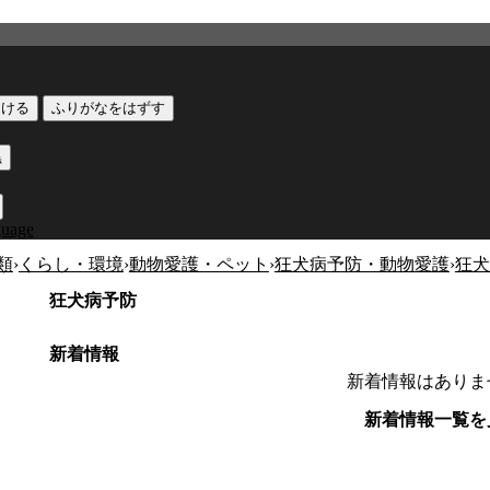
つける
ふりがなをはずす
黒
guage
類
›
くらし・環境
›
動物愛護・ペット
›
狂犬病予防・動物愛護
›
狂犬
狂犬病予防
新着情報
新着情報はありま
新着情報一覧を