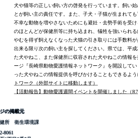
犬や猫等の正しい飼い方の啓発を行っています。飼い始
とが飼い主の責任です。また、子犬・子猫が生まれても
不幸な動物を増やさないためにも避妊・去勢手術を受け
のほとんどが保健所等に持ち込まれ、犠牲を強いられる
やむを得ず飼えなくなった犬猫の引き取りには手数料が
出来る限り次の飼い主を探してください。県では、平成
た犬やねこ、また保健所に収容された犬やねこの情報を
ージ『長崎県動物愛護情報ネットワーク』を開設してい
った犬やねこの情報提供を呼びかけることもできるよう
トワーク（外部サイトに移動します）
【活動報告】動物愛護週間イベントを開催しました（R7.9
ジの掲載元
健所 衛生環境課
2-8061