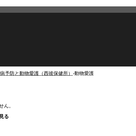
病予防と動物愛護（西彼保健所）
›
動物愛護
せん。
見る