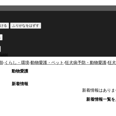
つける
ふりがなをはずす
黒
guage
類
›
くらし・環境
›
動物愛護・ペット
›
狂犬病予防・動物愛護
›
狂犬
動物愛護
新着情報
新着情報はありま
新着情報一覧を