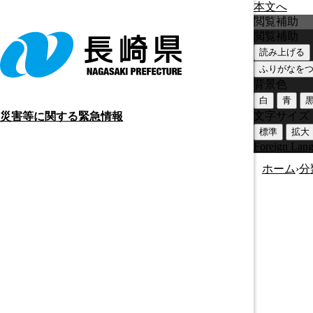
本文へ
閲覧補助
閲覧補助
読み上げる
ふりがなを
背景色
白
青
文字サイズ
災害等に関する緊急情報
標準
拡大
Foreign Lan
ホーム
›
分