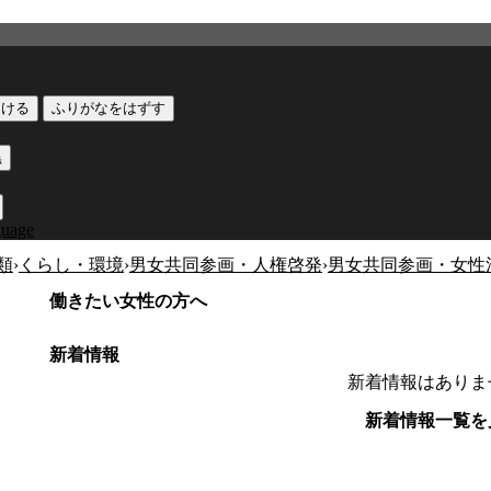
つける
ふりがなをはずす
黒
guage
類
›
くらし・環境
›
男女共同参画・人権啓発
›
男女共同参画・女性
働きたい女性の方へ
新着情報
新着情報はありま
新着情報一覧を