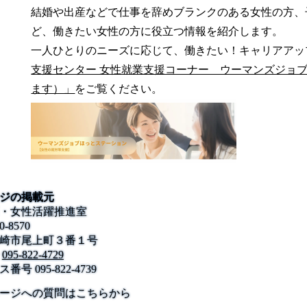
結婚や出産などで仕事を辞めブランクのある女性の方、
ど、働きたい女性の方に役立つ情報を紹介します。
一人ひとりのニーズに応じて、働きたい！キャリアアッ
支援センター 女性就業支援コーナー ウーマンズジョ
ます）」
をご覧ください。
ジの掲載元
・女性活躍推進室
0-8570
崎市尾上町３番１号
095-822-4729
ス番号
095-822-4739
公式SNS
このサイトについて
県庁案内
アンケート
ージへの質問はこちらから
長崎県庁