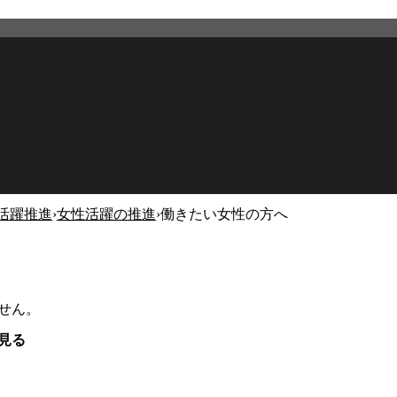
活躍推進
›
女性活躍の推進
›
働きたい女性の方へ
せん。
見る