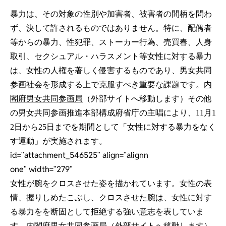
暴力は、その対象の性別や加害者、被害者の間柄を問わ
ず、決して許されるものではありません。特に、配偶者
等からの暴力、性犯罪、ストーカー行為、売買春、人身
取引、セクシュアル・ハラスメント等女性に対する暴力
は、女性の人権を著しく侵害するものであり、男女共同
参画社会を形成する上で克服すべき重要な課題です。
内
閣府男女共同参画局
（外部サイトへ移動します）その他
の男女共同参画推進本部構成府省庁の主唱により、11月1
2日から25日までを期間として「女性に対する暴力をなく
す運動」が実施されます。
id="attachment_546525" align="alignn
one" width="279"
女性が腕をクロスさせた姿を描かれています。女性の表
情、握りしめたこぶし、クロスさせた腕は、女性に対す
る暴力をを断固として拒絶する強い意志を表していま
す。
内閣府男女共同参画局
（外部サイトへ移動します）