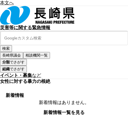
本文へ
災害等に関する緊急情報
長崎県議会
相談機関一覧
分類
でさがす
組織
でさがす
イベント・募集
など
女性に対する暴力の根絶
新着情報
新着情報はありません。
新着情報一覧を見る