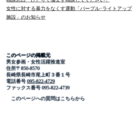
女性に対する暴力をなくす運動「パープル･ライトアップ
施設」のお知らせ
このページの掲載元
男女参画・女性活躍推進室
住所
〒
850-8570
長崎県長崎市尾上町３番１号
電話番号
095-822-4729
ファックス番号
095-822-4739
このページへの質問はこちらから
公式SNS
このサイトについて
県庁案内
アンケート
長崎県庁