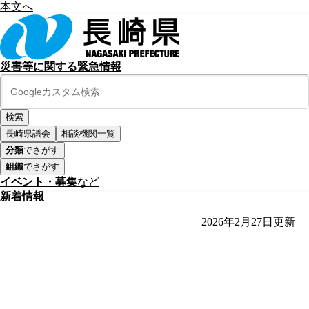
本文へ
災害等に関する緊急情報
長崎県議会
相談機関一覧
分類
でさがす
組織
でさがす
イベント・募集
など
新着情報
2026年2月27日
更新