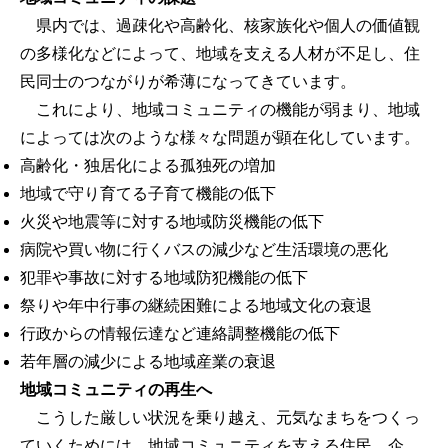
県内では、過疎化や高齢化、核家族化や個人の価値観
の多様化などによって、地域を支える人材が不足し、住
民同士のつながりが希薄になってきています。
これにより、地域コミュニティの機能が弱まり、地域
によっては次のような様々な問題が顕在化しています。
高齢化・独居化による孤独死の増加
地域で守り育てる子育て機能の低下
火災や地震等に対する地域防災機能の低下
病院や買い物に行くバスの減少など生活環境の悪化
犯罪や事故に対する地域防犯機能の低下
祭りや年中行事の継続困難による地域文化の衰退
行政からの情報伝達など連絡調整機能の低下
若年層の減少による地域産業の衰退
地域コミュニティの再生へ
こうした厳しい状況を乗り越え、元気なまちをつくっ
ていくためには、地域コミュニティを支える住民、企