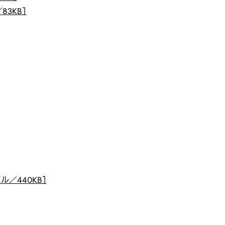
83KB］
ル／440KB］