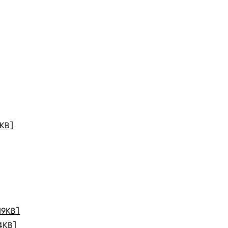
KB］
9KB］
KB］