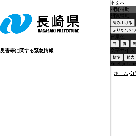
本文へ
閲覧補助
閲覧補助
読み上げる
ふりがなを
背景色
白
青
文字サイズ
災害等に関する緊急情報
標準
拡大
Foreign Lan
ホーム
›
分