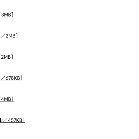
3MB］
／2MB］
2MB］
678KB］
4MB］
／457KB］