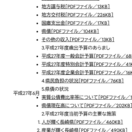
地方譲与税［PDFファイル／13KB］
地方交付税［PDFファイル／226KB］
国庫支出金［PDFファイル／17KB］
県債［PDFファイル／104KB］
その他の収入［PDFファイル／13KB］
3.平成27年度歳出予算のあらまし
平成27年度一般会計予算［PDFファイル／68
平成27年度特別会計予算［PDFファイル／41K
平成27年度企業会計予算［PDFファイル／16K
4.
県民負担の状況［PDFファイル／76KB］
5.県債の状況
平成27年6月
実質公債費比率等について［PDFファイル／14
県債現在高について［PDFファイル／202KB
2.平成27年度当初予算の主要な施策
人が輝く長崎県［PDFファイル／460KB］
産業が輝く長崎県［PDFファイル／490KB］