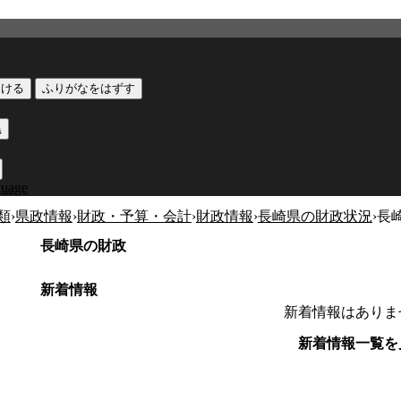
つける
ふりがなをはずす
黒
guage
類
›
県政情報
›
財政・予算・会計
›
財政情報
›
長崎県の財政状況
›
長
長崎県の財政
新着情報
新着情報はありま
新着情報一覧を