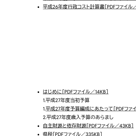
平成26年度行政コスト計算書［PDFファイル／
はじめに［PDFファイル／14KB］
1.平成27年度当初予算
1.
平成27年度予算編成にあたって［PDFファイ
2.平成27年度歳入予算のあらまし
自主財源と依存財源［PDFファイル／43KB］
県税［PDFファイル／335KB］