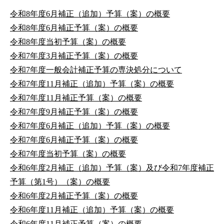
令和8年度6月補正（追加）予算（案）の概要
令和8年度6月補正予算（案）の概要
令和8年度当初予算（案）の概要
令和7年度3月補正予算（案）の概要
令和7年度一般会計補正予算の専決処分について
令和7年度11月補正（追加）予算（案）の概要
令和7年度11月補正予算（案）の概要
令和7年度9月補正予算（案）の概要
令和7年度6月補正（追加）予算（案）の概要
令和7年度6月補正予算（案）の概要
令和7年度当初予算（案）の概要
令和6年度2月補正（追加）予算（案）及び令和7年度補正
予算（第1号）（案）の概要
令和6年度2月補正予算（案）の概要
令和6年度11月補正（追加）予算（案）の概要
令和6年度11月補正予算（案）の概要