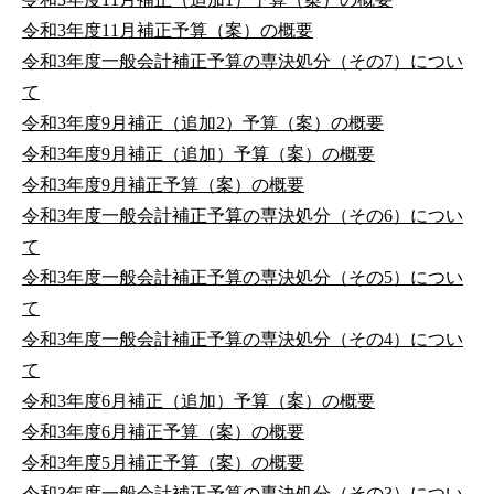
令和3年度11月補正予算（案）の概要
令和3年度一般会計補正予算の専決処分（その7）につい
て
令和3年度9月補正（追加2）予算（案）の概要
令和3年度9月補正（追加）予算（案）の概要
令和3年度9月補正予算（案）の概要
令和3年度一般会計補正予算の専決処分（その6）につい
て
令和3年度一般会計補正予算の専決処分（その5）につい
て
令和3年度一般会計補正予算の専決処分（その4）につい
て
令和3年度6月補正（追加）予算（案）の概要
令和3年度6月補正予算（案）の概要
令和3年度5月補正予算（案）の概要
令和3年度一般会計補正予算の専決処分（その3）につい