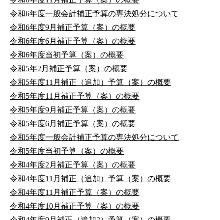
令和6年度一般会計補正予算の専決処分について
令和6年度9月補正予算（案）の概要
令和6年度6月補正予算（案）の概要
令和6年度当初予算（案）の概要
令和5年2月補正予算（案）の概要
令和5年度11月補正（追加）予算（案）の概要
令和5年度11月補正予算（案）の概要
令和5年度9月補正予算（案）の概要
令和5年度6月補正予算（案）の概要
令和5年度一般会計補正予算の専決処分について
令和5年度当初予算（案）の概要
令和4年度2月補正予算（案）の概要
令和4年度11月補正（追加）予算（案）の概要
令和4年度11月補正予算（案）の概要
令和4年度10月補正予算（案）の概要
令和4年度9月補正（追加2）予算（案）の概要