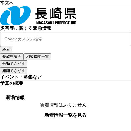
本文へ
災害等に関する緊急情報
長崎県議会
相談機関一覧
分類
でさがす
組織
でさがす
イベント・募集
など
予算の概要
新着情報
新着情報はありません。
新着情報一覧を見る