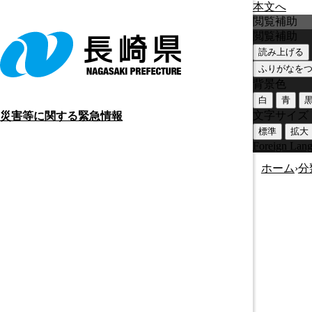
本文へ
閲覧補助
閲覧補助
読み上げる
ふりがなを
背景色
白
青
文字サイズ
災害等に関する緊急情報
標準
拡大
Foreign Lan
ホーム
›
分