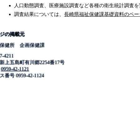
人口動態調査、医療施設調査など各種の衛生統計調査を
調査結果については、
長崎県福祉保健課基礎資料のペー
ジの掲載元
保健所 企画保健課
7-4211
新上五島町有川郷2254番17号
公式SNS
0959-42-1121
このサイトについて
県庁案内
アンケート
ス番号
長崎県庁
0959-42-1124
〒850-8570 長崎市尾上町3-1
電話 095-824-1111（代表）
法人番号 4000020420000
© 2026 Nagasaki Prefectural. All Rights Reserved.