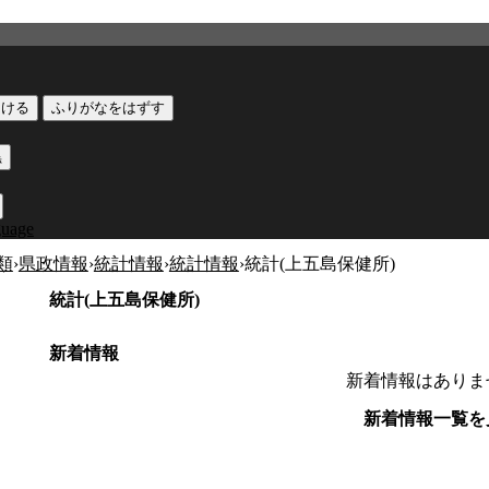
つける
ふりがなをはずす
黒
guage
類
›
県政情報
›
統計情報
›
統計情報
›
統計(上五島保健所)
統計(上五島保健所)
新着情報
新着情報はありま
新着情報一覧を