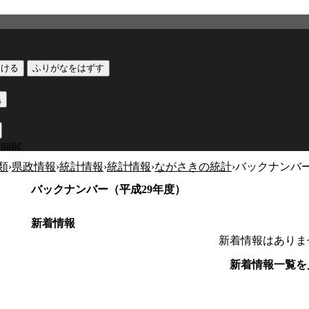
つける
ふりがなをはずす
黒
guage
類
›
県政情報
›
統計情報
›
統計情報
›
ながさきの統計
›
バックナンバー
バックナンバー（平成29年度）
新着情報
新着情報はありま
新着情報一覧を