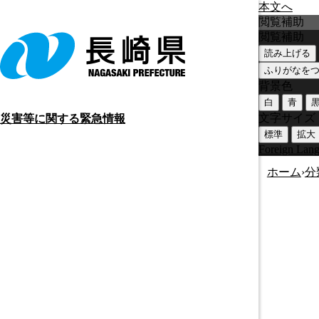
本文へ
閲覧補助
閲覧補助
読み上げる
ふりがなを
背景色
白
青
文字サイズ
災害等に関する緊急情報
標準
拡大
Foreign Lan
ホーム
›
分