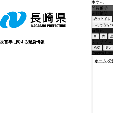
本文へ
閲覧補助
閲覧補助
読み上げる
ふりがなを
背景色
白
青
文字サイズ
災害等に関する緊急情報
標準
拡大
Foreign Lan
ホーム
›
分