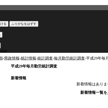
つける
ふりがなをはずす
黒
guage
類
›
県政情報
›
統計情報
›
統計調査
›
毎月勤労統計調査
›
平成29年毎
平成29年毎月勤労統計調査
新着情報
新着情報はありま
新着情報一覧を