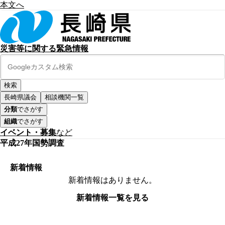
本文へ
災害等に関する緊急情報
長崎県議会
相談機関一覧
分類
でさがす
組織
でさがす
イベント・募集
など
平成27年国勢調査
新着情報
新着情報はありません。
新着情報一覧を見る