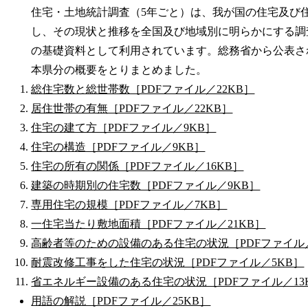
住宅・土地統計調査（5年ごと）は、我が国の住宅及び
し、その現状と推移を全国及び地域別に明らかにする調
の基礎資料として利用されています。総務省から公表さ
本県分の概要をとりまとめました。
総住宅数と総世帯数［PDFファイル／22KB］
居住世帯の有無［PDFファイル／22KB］
住宅の建て方［PDFファイル／9KB］
住宅の構造［PDFファイル／9KB］
住宅の所有の関係［PDFファイル／16KB］
建築の時期別の住宅数［PDFファイル／9KB］
専用住宅の規模［PDFファイル／7KB］
一住宅当たり敷地面積［PDFファイル／21KB］
高齢者等のための設備のある住宅の状況［PDFファイル／
耐震改修工事をした住宅の状況［PDFファイル／5KB］
省エネルギー設備のある住宅の状況［PDFファイル／13
用語の解説［PDFファイル／25KB］