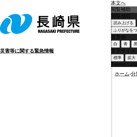
本文へ
閲覧補助
閲覧補助
読み上げる
ふりがなを
背景色
白
青
文字サイズ
災害等に関する緊急情報
標準
拡大
Foreign Lan
ホーム
›
分