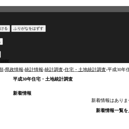
つける
ふりがなをはずす
黒
guage
類
›
県政情報
›
統計情報
›
統計調査
›
住宅・土地統計調査
›
平成30年
平成30年住宅・土地統計調査
新着情報
新着情報はありま
新着情報一覧を