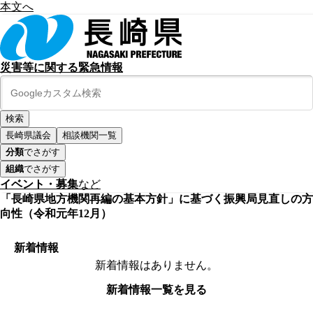
本文へ
災害等に関する緊急情報
長崎県議会
相談機関一覧
分類
でさがす
組織
でさがす
イベント・募集
など
「長崎県地方機関再編の基本方針」に基づく振興局見直しの方
向性（令和元年12月）
新着情報
新着情報はありません。
新着情報一覧を見る